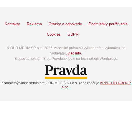
Kontakty
Reklama
Otázky a odpovede
Podmienky používania
Cookies
GDPR
© OUR MEDIA SR a. s. 2026. Autorské práva sú vyhradené a vykonáva ich
vydavateľ,
viac info
.
Blogovací systém Blog.Pravda.sk beží na technológií Wordpress.
Kompletný video servis pre OUR MEDIA SR a.s. zabezpečuje
ARBERTO GROUP
s.r.o.
.