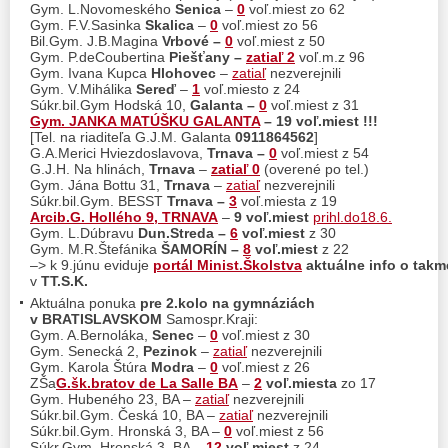
Gym. L.Novomeského
Senica
–
0
voľ.miest zo 62
Gym. F.V.Sasinka
Skalica
–
0
voľ.miest zo 56
Bil.Gym. J.B.Magina
Vrbové –
0
voľ.miest z 50
Gym. P.deCoubertina
Piešťany –
zatiaľ 2
voľ.m.z 96
Gym. Ivana Kupca
Hlohovec
–
zatiaľ
nezverejnili
Gym. V.Mihálika
Sereď
–
1
voľ.miesto z 24
Súkr.bil.Gym Hodská 10,
Galanta –
0
voľ.miest z 31
Gym. JANKA MATÚŠKU GALANTA
– 19 voľ.miest !!!
[Tel. na riaditeľa G.J.M. Galanta
0911864562
]
G.A.Merici Hviezdoslavova,
Trnava –
0
voľ.miest z 54
G.J.H. Na hlinách,
Trnava
–
zatiaľ 0
(overené po tel.)
Gym. Jána Bottu 31,
Trnava
–
zatiaľ
nezverejnili
Súkr.bil.Gym. BESST
Trnava –
3
voľ.miesta z 19
Arcib.G. Hollého 9, TRNAVA
–
9
voľ.miest
prihl.do18.6.
Gym. L.Dúbravu
Dun.Streda –
6
voľ.miest
z 30
Gym. M.R.Štefánika
ŠAMORÍN –
8
voľ.miest
z 22
–> k 9.júnu eviduje
portál Minist.Školstva
aktuálne info o takm
v
TT.S.K.
Aktuálna ponuka
pre 2.kolo na gymnáziách
v BRATISLAVSKOM
Samospr.Kraji:
Gym. A.Bernoláka,
Senec
–
0
voľ.miest z 30
Gym. Senecká 2,
Pezinok
–
zatiaľ
nezverejnili
Gym. Karola Štúra
Modra
–
0
voľ.miest z 26
ZŠa
G.šk.bratov de La Salle BA
–
2
voľ.miesta
zo 17
Gym. Hubeného 23, BA –
zatiaľ
nezverejnili
Súkr.bil.Gym. Česká 10, BA –
zatiaľ
nezverejnili
Súkr.bil.Gym. Hronská 3, BA –
0
voľ.miest z 56
Súkr.Gym. Hronská 3, BA –
12
voľ.miest
z 24