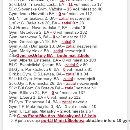
Súkr.bil.G. Trnavská cesta, BA –
11
voľ.miest zo 17
Súkr.Slovanské Gym. Vážska –
13
voľ.miest
zo 40
Gym. Ivana Horvátha BA –
0
voľ.miest zo 112
G.L.N. Tomášikova 2, BA –
zatiaľ
nezverejnili
1.súkr.G. Bajkalská 20, BA –
zatiaľ
0
z 28
G.J.Hronca, Novohradská 2, BA – zatiaľ
0
Gym. Metodova 2, BA –
0
voľ.miest zo 132
Gym. Vazovova 6, BA –
0
voľ.miest zo 112
Gym. Grosslingová 18, BA –
zatiaľ
0
Gym(v.j.M.) Dunajská 13, BA –
zatiaľ
nezverejnili
Gym. Matky Alexie BA –
zatiaľ
nezverejnili
ZŠa
Gym. sv.Uršuly BA – bude mať 2.kolo
Gym. Alberta Einsteina, BA –
0
voľ.miest zo 108
Bil.G. Evanielické lýceum BA –
zatiaľ
0
z 80
Bil.Gym. Pankúchova 6, BA –
0
voľ.miest z 81
Cirk.bil.Gym. C.S.Lewisa, BA –
zatiaľ
0
z 94
Súkr.bil.Gym. Maercury, BA –
zatiaľ
nezverejnili
Súkr.Gym, Kremnická 26, BA –
zatiaľ
nezverejnili
Súkr.Bul.Gym Ch.Boteva BA –
zatiaľ
nezverejnili
Gym. Bilíkova 24, BA –
0
voľ.miest zo 137
Gym. L.Sáru 1, BA –
0
voľ.miest zo 112
Bil.Gym. Tilgnerova 14, BA –
zatiaľ
nevedia
Gym.T.P. Mokrohájska 3, BA –
1
voľ.miesto z 10
Gym. Ul.1.mája,
Malacky
–
2
voľ.miesta
z 57
Cirk.
G. sv.Františka Ass. Malacky
má i 2.kolo
–> 9.júna eviduje
portál Minist.Školstva
aktuálne info o 10 gy