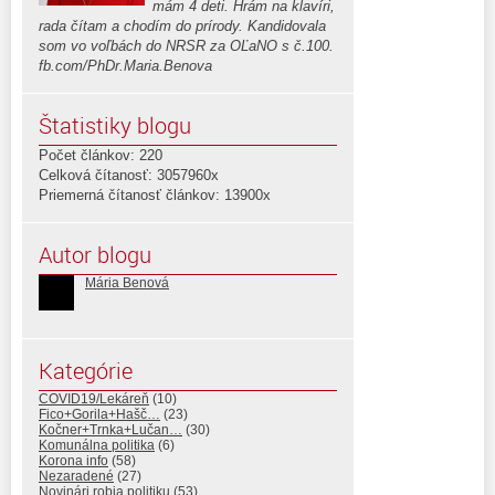
mám 4 deti. Hrám na klavíri,
rada čítam a chodím do prírody. Kandidovala
som vo voľbách do NRSR za OĽaNO s č.100.
fb.com/PhDr.Maria.Benova
Štatistiky blogu
Počet článkov: 220
Celková čítanosť: 3057960x
Priemerná čítanosť článkov: 13900x
Autor blogu
Mária Benová
Kategórie
COVID19/Lekáreň
(10)
Fico+Gorila+Hašč…
(23)
Kočner+Trnka+Lučan…
(30)
Komunálna politika
(6)
Korona info
(58)
Nezaradené
(27)
Novinári robia politiku
(53)