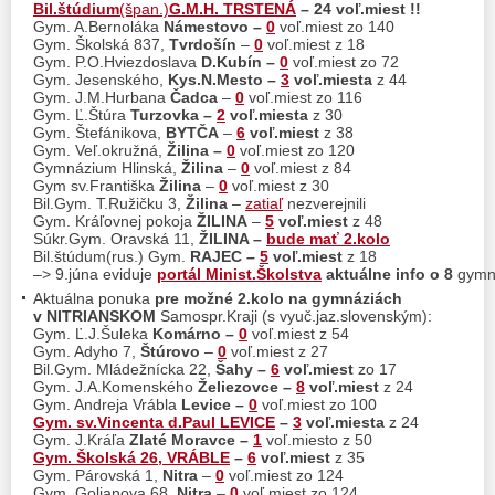
Bil.štúdium
(špan.)
G.M.H. TRSTENÁ
– 24 voľ.miest !!
Gym. A.Bernoláka
Námestovo
–
0
voľ.miest zo 140
Gym. Školská 837,
Tvrdošín
–
0
voľ.miest z 18
Gym. P.O.Hviezdoslava
D.Kubín
–
0
voľ.miest zo 72
Gym. Jesenského,
Kys.N.Mesto –
3
voľ.miesta
z 44
Gym. J.M.Hurbana
Čadca
–
0
voľ.miest zo 116
Gym. Ľ.Štúra
Turzovka –
2
voľ.miesta
z 30
Gym. Štefánikova,
BYTČA
–
6
voľ.miest
z 38
Gym. Veľ.okružná,
Žilina –
0
voľ.miest zo 120
Gymnázium Hlinská,
Žilina
–
0
voľ.miest z 84
Gym sv.Františka
Žilina
–
0
voľ.miest z 30
Bil.Gym. T.Ružičku 3,
Žilina
–
zatiaľ
nezverejnili
Gym. Kráľovnej pokoja
ŽILINA
–
5
voľ.miest
z 48
Súkr.Gym. Oravská 11,
ŽILINA –
bude mať 2.kolo
Bil.štúdum(rus.) Gym.
RAJEC –
5
voľ.miest
z 18
–> 9.júna eviduje
portál Minist.Školstva
aktuálne info o 8
gymná
Aktuálna ponuka
pre možné 2.kolo na gymnáziách
v NITRIANSKOM
Samospr.Kraji (s vyuč.jaz.slovenským):
Gym. Ľ.J.Šuleka
Komárno –
0
voľ.miest z 54
Gym. Adyho 7,
Štúrovo
–
0
voľ.miest z 27
Bil.Gym. Mládežnícka 22,
Šahy –
6
voľ.miest
zo 17
Gym. J.A.Komenského
Želiezovce –
8
voľ.miest
z 24
Gym. Andreja Vrábla
Levice
–
0
voľ.miest zo 100
Gym. sv.Vincenta d.Paul LEVICE
–
3
voľ.miesta
z 24
Gym. J.Kráľa
Zlaté Moravce –
1
voľ.miesto z 50
Gym. Školská 26, VRÁBLE
–
6
voľ.miest
z 35
Gym. Párovská 1,
Nitra
–
0
voľ.miest zo 124
Gym. Golianova 68,
Nitra
–
0
voľ.miest zo 124