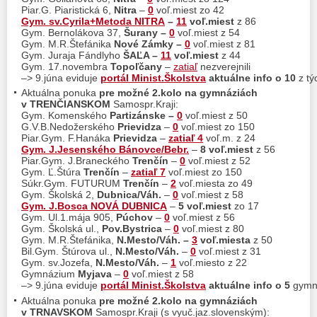
Piar.G. Piaristická 6,
Nitra
–
0
voľ.miest zo 42
Gym. sv.Cyrila+Metoda NITRA
–
11
voľ.miest
z 86
Gym. Bernolákova 37,
Šurany –
0
voľ.miest z 54
Gym. M.R.Štefánika
Nové Zámky –
0
voľ.miest z 81
Gym. Juraja Fándlyho
ŠAĽA –
11
voľ.miest
z 44
Gym. 17.novembra
Topoľčany
–
zatiaľ
nezverejnili
–> 9.júna eviduje
portál Minist.Školstva
aktuálne info o 10
z tý
Aktuálna ponuka
pre možné 2.kolo na gymnáziách
v TRENČIANSKOM
Samospr.Kraji:
Gym. Komenského
Partizánske –
0
voľ.miest z 50
G.V.B.Nedožerského
Prievidza
–
0
voľ.miest zo 150
Piar.Gym. F.Hanáka
Prievidza
–
zatiaľ 4
voľ.m. z 24
Gym. J.Jesenského Bánovce/Bebr.
–
8 voľ.miest
z 56
Piar.Gym. J.Braneckého
Trenčín
–
0
voľ.miest z 52
Gym. Ľ.Štúra
Trenčín
–
zatiaľ 7
voľ.miest zo 150
Súkr.Gym. FUTURUM
Trenčín
–
2
voľ.miesta zo 49
Gym. Školská 2,
Dubnica/Váh.
–
0
voľ.miest z 58
Gym. J.Bosca NOVÁ DUBNICA
–
5 voľ.miest
zo 17
Gym. Ul.1.mája 905,
Púchov
–
0
voľ.miest z 56
Gym. Školská ul.,
Pov.Bystrica
–
0
voľ.miest z 80
Gym. M.R.Štefánika,
N.Mesto/Váh.
–
3
voľ.miesta
z 50
Bil.Gym. Štúrova ul.,
N.Mesto/Váh.
–
0
voľ.miest z 31
Gym. sv.Jozefa,
N.Mesto/Váh.
–
1
voľ.miesto z 22
Gymnázium
Myjava
–
0
voľ.miest z 58
–> 9.júna eviduje
portál Minist.Školstva
aktuálne info o 5
gymná
Aktuálna ponuka
pre možné 2.kolo na gymnáziách
v TRNAVSKOM
Samospr.Kraji (s vyuč.jaz.slovenským):