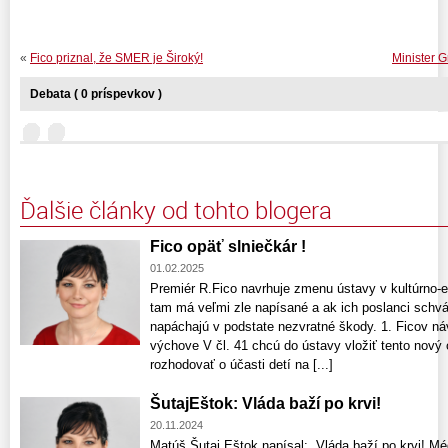
«
Fico priznal, že SMER je Široký!
Minister G
Debata ( 0 príspevkov )
Ďalšie články od tohto blogera
Fico opäť slniečkár !
01.02.2025
Premiér R.Fico navrhuje zmenu ústavy v kultúrno-e
tam má veľmi zle napísané a ak ich poslanci schvál
napáchajú v podstate nezvratné škody. 1. Ficov ná
výchove V čl. 41 chcú do ústavy vložiť tento nový 
rozhodovať o účasti detí na [...]
ŠutajEštok: Vláda baží po krvi!
20.11.2024
Matúš Šutaj Eštok napísal: „Vláda baží po krvi! M