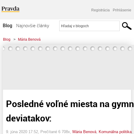
Registrácia
Prihlásenie
Blog
Najnovšie články
Najčítanejšie články
Blog
>
Mária Benová
Najkomentovanejšie články
>
Posledné voľné miesta na gymnáziách pre deviatakov:
Zoznam blogov
Komerčné blogy
Posledné voľné miesta na gymn
deviatakov:
9. júna 2020 17:52
, Prečítané 6 708x,
Mária Benová
,
Komunálna politika