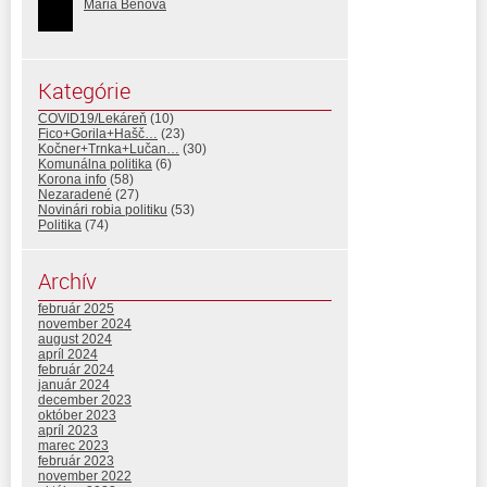
Mária Benová
Kategórie
COVID19/Lekáreň
(10)
Fico+Gorila+Hašč…
(23)
Kočner+Trnka+Lučan…
(30)
Komunálna politika
(6)
Korona info
(58)
Nezaradené
(27)
Novinári robia politiku
(53)
Politika
(74)
Archív
február 2025
november 2024
august 2024
apríl 2024
február 2024
január 2024
december 2023
október 2023
apríl 2023
marec 2023
február 2023
november 2022