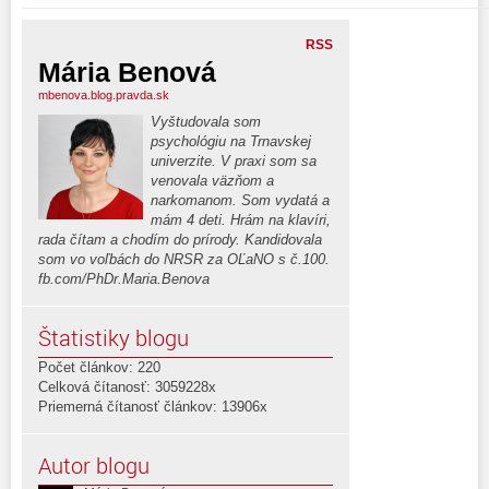
RSS
Mária Benová
mbenova.blog.pravda.sk
Vyštudovala som
psychológiu na Trnavskej
univerzite. V praxi som sa
venovala väzňom a
narkomanom. Som vydatá a
mám 4 deti. Hrám na klavíri,
rada čítam a chodím do prírody. Kandidovala
som vo voľbách do NRSR za OĽaNO s č.100.
fb.com/PhDr.Maria.Benova
Štatistiky blogu
Počet článkov: 220
Celková čítanosť: 3059228x
Priemerná čítanosť článkov: 13906x
Autor blogu