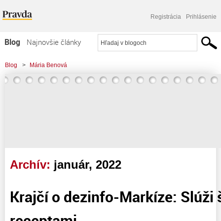
Registrácia
Prihlásenie
Blog
Najnovšie články
Najčítanejšie články
Blog
>
Mária Benová
Najkomentovanejšie články
Zoznam blogov
Komerčné blogy
Archív:
január, 2022
Krajčí o dezinfo-Markíze: Slúži 
receptami