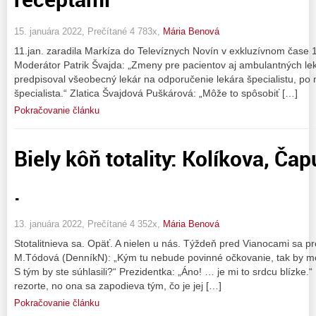
15. januára 2022, Prečítané 4 783x,
Mária Benová
11.jan. zaradila Markíza do Televíznych Novín v exkluzívnom čase 1
Moderátor Patrik Švajda: „Zmeny pre pacientov aj ambulantných lek
predpisoval všeobecný lekár na odporučenie lekára špecialistu, po
špecialista.“ Zlatica Švajdová Puškárová: „Môže to spôsobiť […]
Pokračovanie článku
Biely kôň totality: Kolíkova, Ča
.
13. januára 2022, Prečítané 4 352x,
Mária Benová
Stotalitnieva sa. Opäť. A nielen u nás. Týždeň pred Vianocami sa p
M.Tódová (DenníkN): „Kým tu nebude povinné očkovanie, tak by moh
S tým by ste súhlasili?“ Prezidentka: „Áno! … je mi to srdcu blízke.“
rezorte, no ona sa zapodieva tým, čo je jej […]
Pokračovanie článku