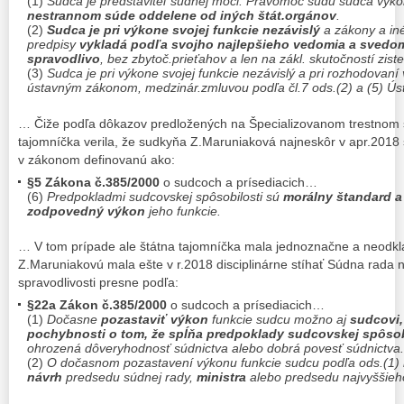
(1)
Sudca je predstaviteľ súdnej moci. Právomoc súdu sudca vyk
nestrannom súde oddelene od iných štát.orgánov
.
(2)
Sudca je pri výkone svojej funkcie nezávislý
a zákony a in
predpisy
vykladá podľa svojho najlepšieho vedomia a svedom
spravodlivo
, bez zbytoč.prieťahov a len na zákl. skutočností zi
(3)
Sudca je pri výkone svojej funkcie nezávislý a pri rozhodovaní
ústavným zákonom, medzinár.zmluvou podľa čl.7 ods.(2) a (5) 
… Čiže podľa dôkazov predložených na Špecializovanom trestnom s
tajomníčka verila, že sudkyňa Z.Maruniaková najneskôr v apr.2018 s
v zákonom definovanú ako:
§5 Zákona č.385/2000
o sudcoch a prísediacich…
(6)
Predpokladmi sudcovskej spôsobilosti sú
morálny štandard a 
zodpovedný výkon
jeho funkcie.
… V tom prípade ale štátna tajomníčka mala jednoznačne a neodk
Z.Maruniakovú mala ešte v r.2018 disciplinárne stíhať Súdna rada n
spravodlivosti presne podľa:
§22a Zákon č.385/2000
o sudcoch a prísediacich…
(1)
Dočasne
pozastaviť výkon
funkcie sudcu možno aj
sudcovi,
pochybnosti o tom, že spĺňa predpoklady sudcovskej spôsob
ohrozená dôveryhodnosť súdnictva alebo dobrá povesť súdnictva.
(2)
O dočasnom pozastavení výkonu funkcie sudcu podľa ods.(1)
návrh
predsedu súdnej rady,
ministra
alebo predsedu najvyššie