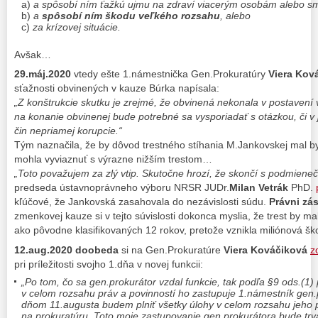
a)
a spôsobí ním ťažkú ujmu na zdraví viacerým osobám alebo sm
b)
a
spôsobí ním škodu veľkého rozsahu
, alebo
c)
za krízovej situácie.
Avšak…
29.máj.2020
vtedy ešte 1.námestnička Gen.Prokuratúry
Viera Kov
sťažnosti obvinených v kauze Búrka napísala:
„Z konštrukcie skutku je zrejmé, že obvinená nekonala v postavení
na konanie obvinenej bude potrebné sa vysporiadať s otázkou, či v j
čin nepriamej korupcie.“
Tým naznačila, že by dôvod trestného stíhania M.Jankovskej mal by
mohla vyviaznuť s výrazne nižším trestom…
„Toto považujem za zlý vtip. Skutočne hrozí, že skončí s podmiene
predseda ústavnoprávneho výboru NRSR JUDr.
Milan Vetrák
PhD.
kľúčové, že Jankovská zasahovala do nezávislosti súdu.
Právni zá
zmenkovej kauze si v tejto súvislosti dokonca myslia, že trest by mal
ako pôvodne klasifikovaných 12 rokov, pretože vznikla miliónová šk
12.aug.2020 doobeda
si na Gen.Prokuratúre
Viera Kováčiková
z
pri príležitosti svojho 1.dňa v novej funkcii:
„Po tom, čo sa gen.prokurátor vzdal funkcie, tak podľa §9 ods.(1)
v celom rozsahu práv a povinností ho zastupuje 1.námestník gen.p
dňom 11.augusta budem plniť všetky úlohy v celom rozsahu jeho 
na prokuratúru. Toto moje zastupovanie gen.prokurátora bude trva