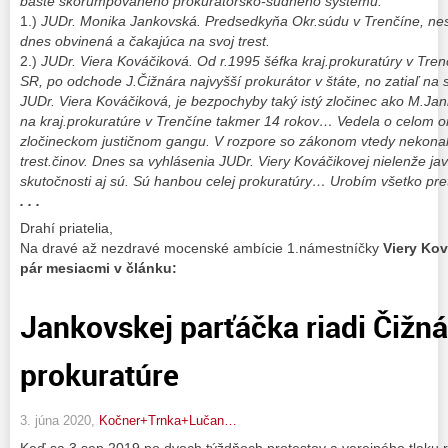
bašte skorumpovaného prokurátorsko-súdneho systému.
1.)
JUDr. Monika Jankovská. Predsedkyňa Okr.súdu v Trenčíne, nes
dnes obvinená a čakajúca na svoj trest.
2.)
JUDr. Viera Kováčiková. Od r.1995 šéfka kraj.prokuratúry v Tre
SR, po odchode J.Čižnára najvyšší prokurátor v štáte, no zatiaľ n
JUDr. Viera Kováčiková, je bezpochyby taký istý zločinec ako M.Jank
na kraj.prokuratúre v Trenčíne takmer 14 rokov… Vedela o celo
zločineckom justičnom gangu. V rozpore so zákonom vtedy nekonal
trest.činov. Dnes sa vyhlásenia JUDr. Viery Kováčikovej nielenže jav
skutočnosti aj sú. Sú hanbou celej prokuratúry… Urobím všetko pret
. . .
Drahí priatelia,
Na dravé až nezdravé mocenské ambície 1.námestníčky
Viery Ko
pár mesiacmi v článku:
Jankovskej parťáčka riadi Čižná
prokuratúre
3. júna 2020,
Kočner+Trnka+Lučan…
Keď sa 3.sep.2019 po dvoch týždňoch protestov a verejného tlaku 