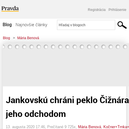
Registrácia
Prihlásenie
Blog
Najnovšie články
Najčítanejšie články
Blog
>
Mária Benová
Najkomentovanejšie články
>
Jankovskú chráni peklo Čižnára. Rozpútané jeho odchodom
Zoznam blogov
Komerčné blogy
Jankovskú chráni peklo Čižnár
jeho odchodom
13. augusta 2020 17:46
, Prečítané 9 725x,
Mária Benová
,
Kočner+Trnka+