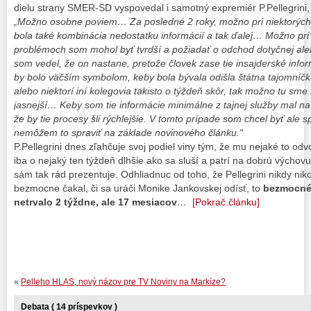
dielu strany SMER-SD vyspovedal i samotný expremiér P.Pellegrini, 
„Možno osobne poviem… Za posledné 2 roky, možno pri niektorých 
bola také kombinácia nedostatku informácií a tak ďalej… Možno pri
problémoch som mohol byť tvrdší a požiadať o odchod dotyčnej aleb
som vedel, že on nastane, pretože človek zase tie insajderské inf
by bolo väčším symbolom, keby bola bývala odišla štátna tajomníčka
alebo niektorí iní kolegovia takisto o týždeň skôr, tak možno tu sme 
jasnejší… Keby som tie informácie minimálne z tajnej služby mal na
že by tie procesy šli rýchlejšie. V tomto prípade som chcel byť ale 
nemôžem to spraviť na základe novinového článku.“
P.Pellegrini dnes zľahčuje svoj podiel viny tým, že mu nejaké to odvo
iba o nejaký ten týždeň dlhšie ako sa sluší a patrí na dobrú výchovu
sám tak rád prezentuje. Odhliadnuc od toho, že Pellegrini nikdy nik
bezmocne čakal, či sa uráči Monike Jankovskej odísť, to
bezmocné 
netrvalo 2 týždne, ale 17 mesiacov
…
[Pokrač.článku]
«
Pelleho HLAS, nový názov pre TV Noviny na Markíze?
Debata ( 14 príspevkov )