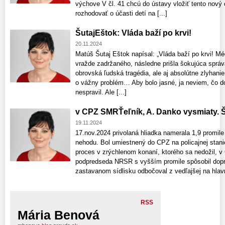
výchove V čl. 41 chcú do ústavy vložiť tento nový 
rozhodovať o účasti detí na [...]
ŠutajEštok: Vláda baží po krvi!
20.11.2024
Matúš Šutaj Eštok napísal: „Vláda baží po krvi! M
vražde zadržaného, následne prišla šokujúca správa
obrovská ľudská tragédia, ale aj absolútne zlyhani
o vážny problém… Aby bolo jasné, ja neviem, čo do
nespravil. Ale [...]
v CPZ SMRŤeľník, A. Danko vysmiaty. 
19.11.2024
17.nov.2024 privolaná hliadka namerala 1,9 promile
nehodu. Bol umiestnený do CPZ na policajnej stani
proces v zrýchlenom konaní, ktorého sa nedožil, 
podpredseda NRSR s vyšším promile spôsobil dopr
zastavanom sídlisku odbočoval z vedľajšej na hlavnú
RSS
Mária Benová