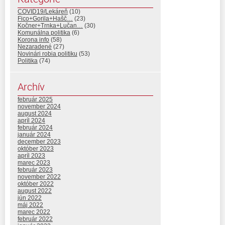
COVID19/Lekáreň
(10)
Fico+Gorila+Hašč…
(23)
Kočner+Trnka+Lučan…
(30)
Komunálna politika
(6)
Korona info
(58)
Nezaradené
(27)
Novinári robia politiku
(53)
Politika
(74)
Archív
február 2025
november 2024
august 2024
apríl 2024
február 2024
január 2024
december 2023
október 2023
apríl 2023
marec 2023
február 2023
november 2022
október 2022
august 2022
jún 2022
máj 2022
marec 2022
február 2022