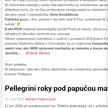
M.Jankovská odstúpiť z postu štát.tajomníčky na ministerstve spravo
dôležitosť tomu, že na Gen.prokuratúre neodpovedal na všetečné o
ale jeho nová 1.námestníčka
Viera Kováčiková
.
Faktická pozn.:
Áno, presne v ten deň, keď R.Fico poďakoval M.
roboty“
8.okt.2019
mapoval spravodajský portál Postoj.sk kauzu, ktorej sa 
záhadných dôvodov nechceli moc venovať:
Okrem vybavovania rozhodnutí u sudcov v prospech M.Kočnera či k
právnika Radomíra Bžána v Chorvátsku sa vo vzájomnej
komuniká
medzi viac ako 6000 správami nachádza aj zmienka o kauze po
Janíčka…
…
[Pokrač.článku]
. . .
Drahí priatelia,
M.Jankovskú, ešte ako štátnu tajomníčku na ministerstve spravodlivos
premiér Pellegrini:
Pellegrini roky pod papučou ma
23. júna 2020,
Kočner+Trnka+Lučan…
17.jún.2020 pri predstavovaní tzv.“Pelleho jedenástky“ sa z prilože