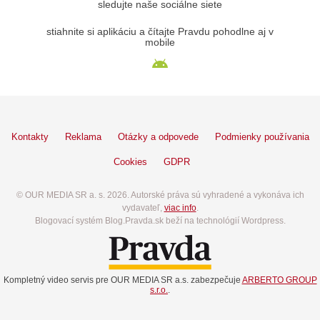
sledujte naše sociálne siete
stiahnite si aplikáciu a čítajte Pravdu pohodlne aj v
mobile
Kontakty
Reklama
Otázky a odpovede
Podmienky používania
Cookies
GDPR
© OUR MEDIA SR a. s. 2026. Autorské práva sú vyhradené a vykonáva ich
vydavateľ,
viac info
.
Blogovací systém Blog.Pravda.sk beží na technológií Wordpress.
Kompletný video servis pre OUR MEDIA SR a.s. zabezpečuje
ARBERTO GROUP
s.r.o.
.