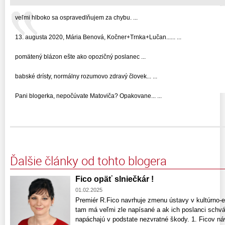
veľmi hlboko sa ospravedlňujem za chybu. ...
13. augusta 2020, Mária Benová, Kočner+Trnka+Lučan...... ...
pomätený blázon ešte ako opozičný poslanec ...
babské drísty, normálny rozumovo zdravý človek... ...
Pani blogerka, nepočúvate Matoviča? Opakovane... ...
Ďalšie články od tohto blogera
Fico opäť slniečkár !
01.02.2025
Premiér R.Fico navrhuje zmenu ústavy v kultúrno-e
tam má veľmi zle napísané a ak ich poslanci schvál
napáchajú v podstate nezvratné škody. 1. Ficov ná