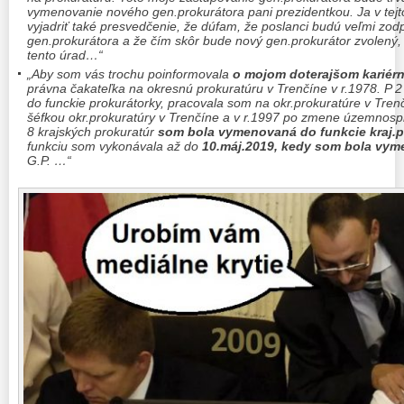
vymenovanie nového gen.prokurátora pani prezidentkou. Ja v tejto
vyjadriť také presvedčenie, že dúfam, že poslanci budú veľmi zod
gen.prokurátora a že čím skôr bude nový gen.prokurátor zvolený
tento úrad…“
„Aby som vás trochu poinformovala
o mojom doterajšom kariérn
právna čakateľka na okresnú prokuratúru v Trenčíne v r.1978. P
do funckie prokurátorky, pracovala som na okr.prokuratúre v Tren
šéfkou okr.prokuratúry v Trenčíne a v r.1997 po zmene územnosp
8 krajských prokuratúr
som bola vymenovaná do funkcie kraj.p
funkciu som vykonávala až do
10.máj.2019, kedy som bola vym
G.P. …“