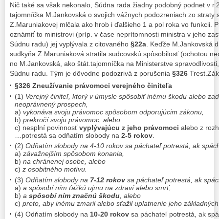
Nič také sa však nekonalo, Súdna rada žiadny podobný podnet v r.20
tajomníčka M.Jankovská o svojich vážnych podozreniach zo straty s
Z.Maruniakovej mlčala ako hrob i ďalšieho 1 a pol roka vo funkcii. 
oznámiť to ministrovi (príp. v čase neprítomnosti ministra v jeho z
Súdnu radu) jej vyplývala z citovaného
§22a
. Keďže M.Jankovská dl
sudkyňa Z.Maruniaková stratila sudcovskú spôsobilosť (ochotou nec
no M.Jankovská, ako štát.tajomníčka na Ministerstve spravodlivosti
Súdnu radu. Tým je dôvodne podozrivá z porušenia
§326
Trest.Záko
§326 Zneužívanie právomoci verejného činiteľa
(1)
Verejný činiteľ, ktorý v úmysle spôsobiť inému škodu alebo za
neoprávnený prospech,
a)
vykonáva svoju právomoc spôsobom odporujúcim zákonu,
b)
prekročí svoju právomoc, alebo
c) nesplní povinnosť
vyplývajúcu z jeho právomoci
alebo z rozh
…potrestá sa odňatím slobody na
2-5 rokov
.
(2)
Odňatím slobody na 4-10 rokov sa páchateľ potrestá, ak spác
a)
závažnejším spôsobom konania,
b)
na chránenej osobe, alebo
c)
z osobitného motívu.
(3)
Odňatím slobody na
7-12 rokov
sa páchateľ potrestá, ak spá
a)
a spôsobí ním ťažkú ujmu na zdraví alebo smrť,
b)
a
spôsobí ním značnú škodu
, alebo
c)
preto, aby inému zmaril alebo sťažil uplatnenie jeho základných
(4) Odňatím slobody na
10-20 rokov
sa páchateľ potrestá, ak sp