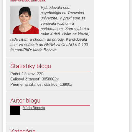
mbenova.blog.pravda.sk
Vyštudovala som
psychológiu na Trnavskej
univerzite. V praxi som sa
venovala väzňom a
narkomanom. Som vydatá a
mám 4 deti. Hrám na klavíri,
rada čítam a chodím do prírody. Kandidovala
som vo voľbách do NRSR za OĽaNO s č.100.
fb.com/PhDr.Maria.Benova
Štatistiky blogu
Počet článkov: 220
Celková čítanosť: 3058062x
Priemerná čítanosť článkov: 13900x
Autor blogu
Mária Benová
Kategórie