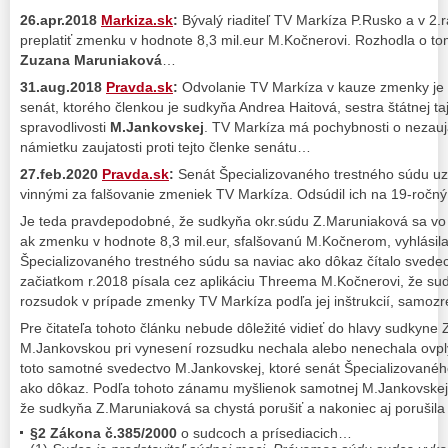
26.apr.2018
Markiza.sk
:
Bývalý riaditeľ TV Markíza P.Rusko a v 2.
preplatiť zmenku v hodnote 8,3 mil.eur M.Kočnerovi. Rozhodla o 
Zuzana Maruniaková
…
31.aug.2018
Pravda.sk
:
Odvolanie TV Markíza v kauze zmenky je 
senát, ktorého členkou je sudkyňa Andrea Haitová, sestra štátnej ta
spravodlivosti
M.Jankovskej
. TV Markíza má pochybnosti o nezauja
námietku zaujatosti proti tejto členke senátu…
27.feb.2020
Pravda.sk
:
Senát Špecializovaného trestného súdu u
vinnými za falšovanie zmeniek TV Markíza. Odsúdil ich na 19-ročný
Je teda pravdepodobné, že sudkyňa okr.súdu Z.Maruniaková sa vo
ak zmenku v hodnote 8,3 mil.eur, sfalšovanú M.Kočnerom, vyhlásil
Špecializovaného trestného súdu sa naviac ako dôkaz čítalo svedec
začiatkom r.2018 písala cez aplikáciu Threema M.Kočnerovi, že s
rozsudok v prípade zmenky TV Markíza podľa jej inštrukcií, samoz
Pre čitateľa tohoto článku nebude dôležité vidieť do hlavy sudkyne 
M.Jankovskou pri vynesení rozsudku nechala alebo nenechala ovpl
toto samotné svedectvo M.Jankovskej, ktoré senát Špecializovaného
ako dôkaz. Podľa tohoto zánamu myšlienok samotnej M.Jankovskej, 
že sudkyňa Z.Maruniaková sa chystá porušiť a nakoniec aj porušil
§2 Zákona č.385/2000
o sudcoch a prísediacich…