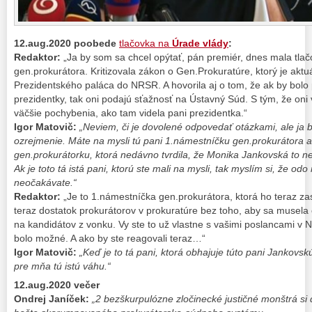
12.aug.2020 poobede
tlačovka na
Úrade vlády
:
Redaktor:
„Ja by som sa chcel opýtať, pán premiér, dnes mala tla
gen.prokurátora. Kritizovala zákon o Gen.Prokuratúre, ktorý je aktu
Prezidentského paláca do NRSR. A hovorila aj o tom, že ak by bolo
prezidentky, tak oni podajú sťažnosť na Ústavný Súd. S tým, že oni
väčšie pochybenia, ako tam videla pani prezidentka.“
Igor Matovič:
„Neviem, či je dovolené odpovedať otázkami, ale ja 
ozrejmenie. Máte na mysli tú pani 1.námestníčku gen.prokurátora 
gen.prokurátorku, ktorá nedávno tvrdila, že Monika Jankovská to ne
Ak je toto tá istá pani, ktorú ste mali na mysli, tak myslím si, že o
neočakávate.“
Redaktor:
„Je to 1.námestníčka gen.prokurátora, ktorá ho teraz zas
teraz dostatok prokurátorov v prokuratúre bez toho, aby sa musela
na kandidátov z vonku. Vy ste to už vlastne s vašimi poslancami v 
bolo možné. A ako by ste reagovali teraz…“
Igor Matovič:
„Keď je to tá pani, ktorá obhajuje túto pani Jankovskú,
pre mňa tú istú váhu.“
12.aug.2020 večer
Ondrej Janíček:
„2 bezškurpulózne zločinecké justičné monštrá si 