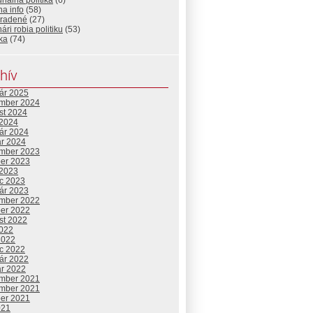
nálna politika
(6)
a info
(58)
radené
(27)
ári robia politiku
(53)
ika
(74)
hív
uár 2025
mber 2024
st 2024
 2024
uár 2024
ár 2024
mber 2023
ber 2023
 2023
c 2023
uár 2023
mber 2022
ber 2022
st 2022
2022
2022
c 2022
uár 2022
ár 2022
mber 2021
mber 2021
ber 2021
021