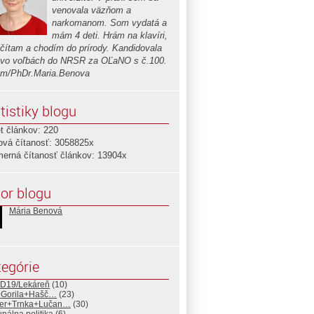
venovala väzňom a
narkomanom. Som vydatá a
mám 4 deti. Hrám na klavíri,
 čítam a chodím do prírody. Kandidovala
vo voľbách do NRSR za OĽaNO s č.100.
om/PhDr.Maria.Benova
tistiky blogu
t článkov: 220
ová čítanosť: 3058825x
merná čítanosť článkov: 13904x
or blogu
Mária Benová
egórie
D19/Lekáreň
(10)
+Gorila+Hašč…
(23)
er+Trnka+Lučan…
(30)