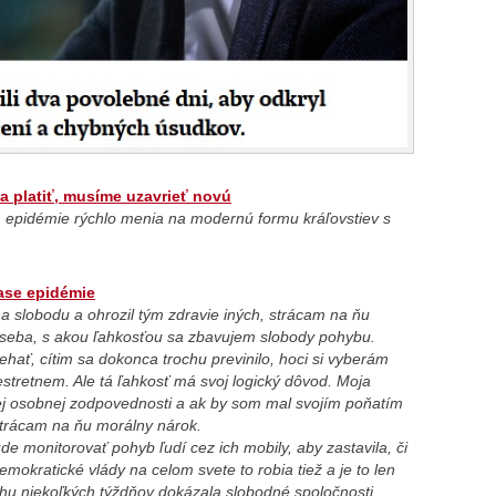
 platiť, musíme uzavrieť novú
 epidémie rýchlo menia na modernú formu kráľovstiev s
ase epidémie
na slobodu a ohrozil tým zdravie iných, strácam na ňu
seba, s akou ľahkosťou sa zbavujem slobody pohybu.
ať, cítim sa dokonca trochu previnilo, hoci si vyberám
estretnem. Ale tá ľahkosť má svoj logický dôvod. Moja
ej osobnej zodpovednosti a ak by som mal svojím poňatím
strácam na ňu morálny nárok.
de monitorovať pohyb ľudí cez ich mobily, aby zastavila, či
mokratické vlády na celom svete to robia tiež a je to len
ehu niekoľkých týždňov dokázala slobodné spoločnosti