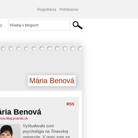
Registrácia
Prihlásenie
y
Mária Benová
RSS
ria Benová
va.blog.pravda.sk
Vyštudovala som
psychológiu na Trnavskej
univerzite. V praxi som sa