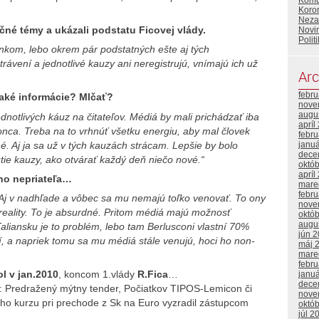
Komu
Koron
Neza
čné témy a ukázali podstatu Ficovej vlády.
Novin
Polit
inkom, lebo okrem pár podstatných ešte aj tých
rávení a jednotlivé kauzy ani neregistrujú, vnímajú ich už
Arc
febr
jaké informácie? Mlčať?
nove
augu
ednotlivých káuz na čitateľov. Médiá by mali prichádzať iba
apríl
onca. Treba na to vrhnúť všetku energiu, aby mal človek
febr
sné. Aj ja sa už v tých kauzách strácam. Lepšie by bolo
janu
dece
tie kauzy, ako otvárať každý deň niečo nové.“
októ
apríl
jho nepriateľa…
mare
febr
Aj v nadhľade a vôbec sa mu nemajú toľko venovať. To ony
nove
 reality. To je absurdné. Pritom médiá majú možnosť
októ
augu
aliansku je to problém, lebo tam Berlusconi vlastní 70%
jún 
í, a napriek tomu sa mu médiá stále venujú, hoci ho non-
máj 
mare
febr
l v jan.2010
, koncom 1.vlády
R.Fica
…
janu
dece
Predražený mýtny tender, Počiatkov TIPOS-Lemicon či
nove
 kurzu pri prechode z Sk na Euro vyzradil zástupcom
októ
júl 2