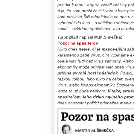
prinútiť k tomu, aby sa vzdali väčšiny p
A ja, čo som prežil časť života v byte p
komunistická ŠtB odpočúvala vo dne v n
vybehnúť do lesa – s väčšinou súčasných
zatiaľ – ovládnuť spoločnosť, ako to rob
7.apr.2020
napísal
M.M.Šimečka:
Pozor na spasiteľov
Nikto dnes
nevie, či je masovejším za
karanténou zabiť vírus, čím vypíname 
oveľa viac ľudí než vírus samotný. Aleb
ekonomiky môže priniesť viac obetí víru
príčina vyvolá horší následok
. Politic
ťažkou voľbou, lebo nikto na celom svet
vírus, alebo kolaps ekonomiky. Dozvieme
lenže to už bude neskoro.
V takej situ
spasiteľom, lebo riziko mylného proro
dnes obozretní politici priebežne menia 