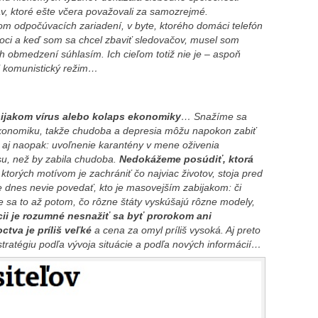
ráv, ktoré ešte včera považovali za samozrejmé.
lnom odpočúvacích zariadení, v byte, ktorého domáci telefón
oci a keď som sa chcel zbaviť sledovačov, musel som
 obmedzení súhlasím. Ich cieľom totiž nie je – aspoň
il komunistický režim…
bijakom vírus alebo kolaps ekonomiky
… Snažíme sa
ekonomiku, takže chudoba a depresia môžu napokon zabiť
o aj naopak: uvoľnenie karantény v mene oživenia
su, než by zabila chudoba.
Nedokážeme posúdiť, ktorá
i, ktorých motívom je zachrániť čo najviac životov, stoja pred
e dnes nevie povedať, kto je masovejším zabijakom: či
 sa to až potom, čo rôzne štáty vyskúšajú rôzne modely,
ácii je rozumné nesnažiť sa byť prorokom ani
ctva je príliš veľké
a cena za omyl príliš vysoká. Aj preto
stratégiu podľa vývoja situácie a podľa nových informácií…