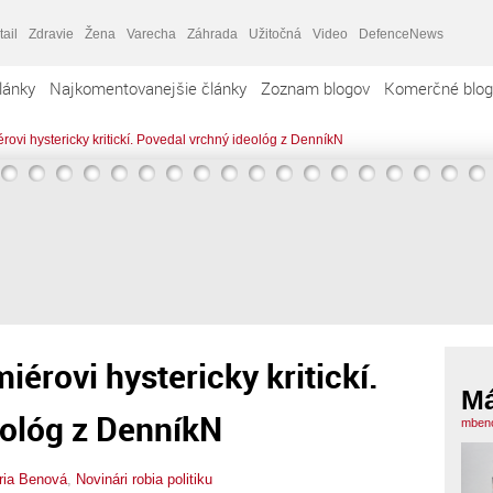
tail
Zdravie
Žena
Varecha
Záhrada
Užitočná
Video
DefenceNews
lánky
Najkomentovanejšie články
Zoznam blogov
Komerčné blog
érovi hystericky kritickí. Povedal vrchný ideológ z DenníkN
iérovi hystericky kritickí.
Má
eológ z DenníkN
mbeno
ria Benová
,
Novinári robia politiku