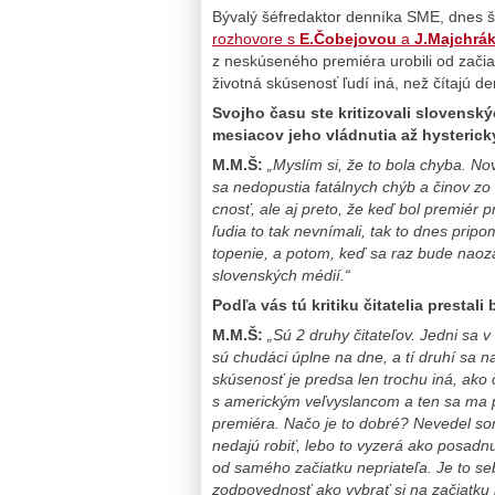
Bývalý šéfredaktor denníka SME, dnes 
rozhovore s
E.Čobejovou
a
J.Majchrá
z neskúseného premiéra urobili od začia
životná skúsenosť ľudí iná, než čítajú d
Svojho času ste kritizovali slovenský
mesiacov jeho vládnutia až hystericky 
M.M.Š:
„Myslím si, že to bola chyba. No
sa nedopustia fatálnych chýb a činov zo z
cnosť, ale aj preto, že keď bol premiér p
ľudia to tak nevnímali, tak to dnes prip
topenie, a potom, keď sa raz bude naozaj
slovenských médií.“
Podľa vás tú kritiku čitatelia prestali
M.M.Š:
„Sú 2 druhy čitateľov. Jedni sa v
sú chudáci úplne na dne, a tí druhí sa na
skúsenosť je predsa len trochu iná, ako
s americkým veľvyslancom a ten sa ma p
premiéra. Načo je to dobré?
Nevedel som
nedajú robiť, lebo to vyzerá ako posadnut
od samého začiatku nepriateľa. Je to s
zodpovednosť ako vybrať si na začiatku n