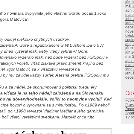
jún 
máj 
apríl
ho novinára ovplyvnila jeho vlastnú tvorbu počas 1.roku
mare
febr
Igora Matoviča?
janu
dece
nove
októ
aby odkryl niekoľko chybných úsudkov.
sept
augu
ezidenta Al Gore s republikánom G.W.Bushom iba o 537
júl 2
by dnes vyzeral inak, keby vtedy vyhral Al Gore.
jún 
máj 
lovensko vyzeralo inak, než bude vyzerať bez PS/Spolu v
apríl
tických volieb: víťaz získava právo zmeniť krajinu bez
mare
iel. Igor Matovič sa k víťazstvu vyviezol na
febr
janu
ú by mu závidel každý surfer. A tesná prehra PS/Spolu mu
dece
u a za nádej, že skorumpovanú politickú triedu éry
Od
ta víťaza je na tejto nádeji založená a na Slovensku
esňoval dôveryhodnejšie. Voliči to neomylne vycítili
. Keď
Fotky
Prav
incípe hovorí o vyrovnaní sa s minulosťou. Po r.1989 neboli
Rece
ali, po r.1998 vyviazol Vladimír Mečiar a jeho garnitúra
Šport
e boli všetci verejnými svedkami. Matovič chce túto
TV p