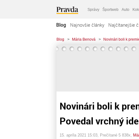
Správy
Športweb
Auto
Kok
Blog
Najnovšie články
Najčítanejšie č
Blog
>
Mária Benová
>
Novinári boli k premi
Novinári boli k prem
Povedal vrchný id
15. apríla 2021 15:03
, Prečítané 5 838x,
Má