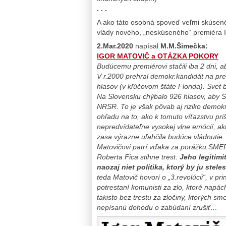
. . .
A ako táto osobná spoveď veľmi skúsené
vlády nového, „neskúseného“ premiéra 
2.Mar.2020
napísal
M.M.Šimečka:
IGOR MATOVIČ a OTÁZKA POKORY
Budúcemu premiérovi stačili iba 2 dni, 
V r.2000 prehral demokr.kandidát na pr
hlasov (v kľúčovom štáte Florida). Svet 
Na Slovensku chýbalo 926 hlasov, aby S
NRSR. To je však pôvab aj riziko demokra
ohľadu na to, ako k tomuto víťazstvu priš
nepredvídateľne vysokej vlne emócií, ak
zasa výrazne uľahčila budúce vládnutie.
Matovičovi patrí vďaka za porážku SMER
Roberta Fica stihne trest.
Jeho legitimi
naozaj niet politika, ktorý by ju stel
teda Matovič hovorí o „3.revolúcii“, v pr
potrestaní komunisti za zlo, ktoré napách
takisto bez trestu za zločiny, ktorých sm
nepísanú dohodu o zabúdaní zrušiť…