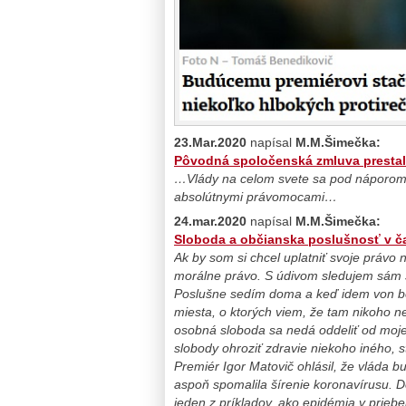
23.Mar.2020
napísal
M.M.Šimečka:
Pôvodná spoločenská zmluva prestala
…
Vlády na celom svete sa pod náporom
absolútnymi právomocami…
24.mar.2020
napísal
M.M.Šimečka:
Sloboda a občianska poslušnosť v č
Ak by som si chcel uplatniť svoje právo 
morálne právo. S údivom sledujem sám 
Poslušne sedím doma a keď idem von beh
miesta, o ktorých viem, že tam nikoho n
osobná sloboda sa nedá oddeliť od moj
slobody ohroziť zdravie niekoho iného, 
Premiér Igor Matovič ohlásil, že vláda bu
aspoň spomalila šírenie koronavírusu. De
jeden z príkladov, ako epidémia v prieb