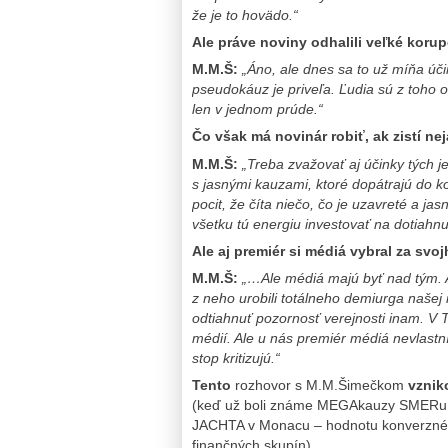
že je to hovädo.“
Ale práve noviny odhalili veľké korup
M.M.Š:
„Áno, ale dnes sa to už míňa úč
pseudokáuz je priveľa. Ľudia sú z toho ot
len v jednom prúde.“
Čo však má novinár robiť, ak zistí ne
M.M.Š:
„Treba zvažovať aj účinky tých j
s jasnými kauzami, ktoré dopátrajú do k
pocit, že číta niečo, čo je uzavreté a ja
všetku tú energiu investovať na dotiahnu
Ale aj premiér si médiá vybral za svo
M.M.Š:
„…Ale médiá majú byť nad tým. 
z neho urobili totálneho demiurga našej
odtiahnuť pozornosť verejnosti inam. V T
médií. Ale u nás premiér médiá nevlastn
stop kritizujú.“
Tento
rozhovor s M.M.Šimečkom
vzniko
(keď už boli známe MEGAkauzy SMERu: 
JACHTA v Monacu – hodnotu konverzného
finančných skupín)