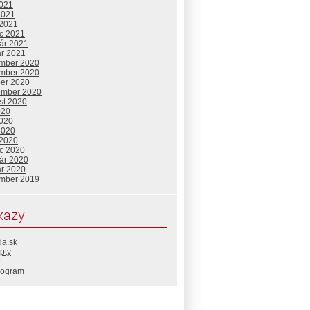
2021
2021
 2021
c 2021
uár 2021
ár 2021
mber 2020
mber 2020
ber 2020
ember 2020
st 2020
020
2020
2020
 2020
c 2020
uár 2020
ár 2020
mber 2019
kazy
da.sk
pty
rogram