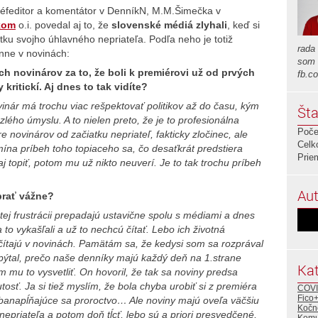
šéfeditor a komentátor v DenníkN, M.M.Šimečka v
kom
o.i. povedal aj to, že
slovenské médiá zlyhali
, keď si
tku svojho úhlavného nepriateľa. Podľa neho je totiž
rada
enne v novinách:
som 
ch novinárov za to, že boli k premiérovi už od prvých
fb.c
kritickí. Aj dnes to tak vidíte?
vinár má trochu viac rešpektovať politikov až do času, kým
Šta
lého úmyslu. A to nielen preto, že je to profesionálna
Poče
re novinárov od začiatku nepriateľ, fakticky zločinec, ale
Celk
omína príbeh toho topiaceho sa, čo desaťkrát predstiera
Prie
 topiť, potom mu už nikto neuverí. Je to tak trochu príbeh
Aut
 brať vážne?
 tej frustrácii prepadajú ustavične spolu s médiami a dnes
 to vykašľali a už to nechcú čítať. Lebo ich životná
 čítajú v novinách. Pamätám sa, že kedysi som sa rozprával
ýtal, prečo naše denníky majú každý deň na 1.strane
Kat
 mu to vysvetliť. On hovoril, že tak sa noviny predsa
osť. Ja si tiež myslím, že bola chyba urobiť si z premiéra
COVI
Fico
ebanapĺňajúce sa proroctvo… Ale noviny majú oveľa väčšiu
Kočn
epriateľa a potom doň tĺcť, lebo sú a priori presvedčené,