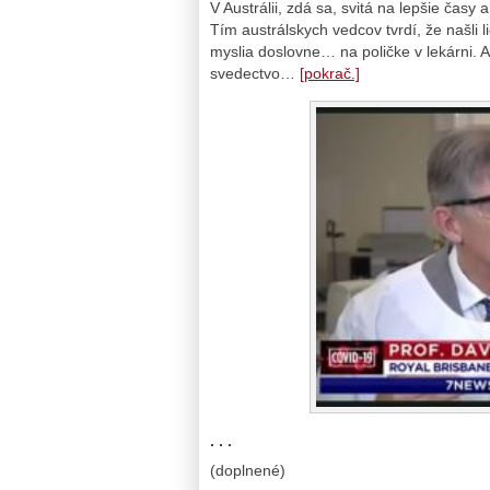
V Austrálii, zdá sa, svitá na lepšie ča
Tím austrálskych vedcov tvrdí, že našli l
myslia doslovne… na poličke v lekárni. A
svedectvo…
[pokrač.]
. . .
(doplnené)