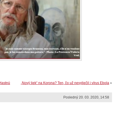
vlastnú
„Nový liek“ na Korona? Ten, čo už nevyliečil i vírus Ebola
»
Posledný 20. 03. 2020, 14:58