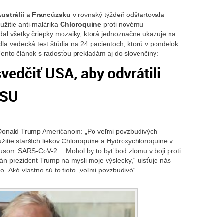
ustrálii
a
Francúzsku
v rovnaký týždeň odštartovala
oužitie anti-malárika
Chloroquine
proti novému
al všetky čriepky mozaiky, ktorá jednoznačne ukazuje na
dla vedecká test.štúdia na 24 pacientoch, ktorú v pondelok
Tento článok s radosťou prekladám aj do slovenčiny:
vedčiť USA, aby odvrátili
PSU
t Donald Trump Američanom: „Po veľmi povzbudivých
itie starších liekov Chloroquine a Hydroxychloroquine v
usom SARS-CoV-2… Mohol by to byť bod zlomu v boji proti
n prezident Trump na mysli moje výsledky,“ uisťuje nás
e. Aké vlastne sú to tieto „veľmi povzbudivé“