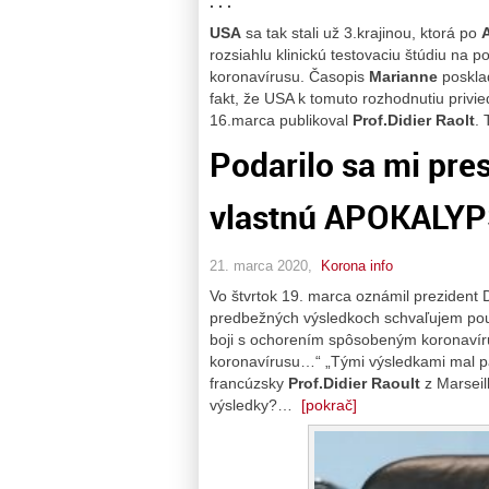
. . .
USA
sa tak stali už 3.krajinou, ktorá po
A
rozsiahlu klinickú testovaciu štúdiu na p
koronavírusu. Časopis
Marianne
posklad
fakt, že USA k tomuto rozhodnutiu privie
16.marca publikoval
Prof.Didier Raolt
. 
Podarilo sa mi pres
vlastnú APOKALY
21. marca 2020,
Korona info
Vo štvrtok 19. marca oznámil preziden
predbežných výsledkoch schvaľujem použ
boji s ochorením spôsobeným koronavír
koronavírusu…“ „Tými výsledkami mal pá
francúzsky
Prof.Didier Raoult
z Marseill
výsledky?…
[pokrač]