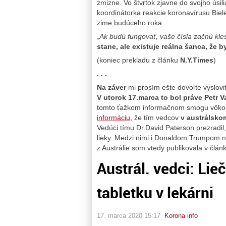
zmizne. Vo štvrtok zjavne do svojho úsilia
koordinátorka reakcie koronavírusu Biel
zime budúceho roka.
„Ak budú fungovať, vaše čísla začnú kles
stane, ale existuje reálna šanca, že 
(koniec prekladu z článku
N.Y.Times
)
. . .
Na záver
mi prosím ešte dovoľte vyslovi
V utorok 17.marca to bol práve Petr 
tomto ťažkom informačnom smogu vôko
informáciu
, že tím vedcov
v austrálsko
Vedúci tímu Dr.David Paterson prezradil,
lieky. Medzi nimi i Donaldom Trumpom 
z Austrálie som vtedy publikovala v člán
Austrál. vedci: Li
tabletku v lekárni
17. marca 2020 15:17
Korona info