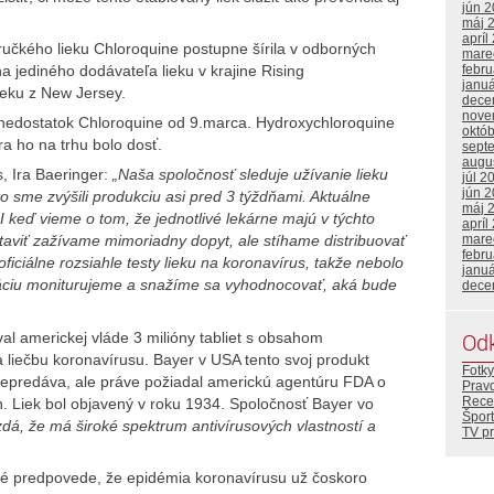
jún 
máj 
apríl
učkého lieku Chloroquine postupne šírila v odborných
mare
febr
a jediného dodávateľa lieku v krajine Rising
janu
ieku z New Jersey.
dece
nove
 nedostatok Chloroquine od 9.marca. Hydroxychloroquine
októ
a ho na trhu bolo dosť.
sept
augu
, Ira Baeringer:
„Naša spoločnosť sleduje užívanie lieku
júl 2
jún 
o sme zvýšili produkciu asi pred 3 týždňami. Aktuálne
máj 
I keď vieme o tom, že jednotlivé lekárne majú v týchto
apríl
mare
taviť zažívame mimoriadny dopyt, ale stíhame distribuovať
febr
ficiálne rozsiahle testy lieku na koronavírus, takže nebolo
janu
uáciu moniturujeme a snažíme sa vyhodnocovať, aká bude
dece
Od
l americkej vláde 3 milióny tabliet s obsahom
a liečbu koronavírusu. Bayer v USA tento svoj produkt
Fotky
nepredáva, ale práve požiadal americkú agentúru FDA o
Prav
Rece
. Liek bol objavený v roku 1934. Spoločnosť Bayer vo
Šport
dá, že má široké spektrum antivírusových vlastností a
TV p
é predpovede, že epidémia koronavírusu už čoskoro