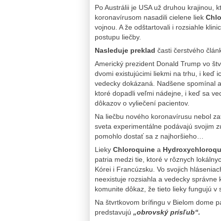
Po Austrálii je USA už druhou krajinou, 
koronavírusom nasadili cielene liek
Chlo
vojnou. A že odštartovali i rozsiahle kli
postupu liečby.
Nasleduje preklad
časti čerstvého člá
Americký prezident Donald Trump vo štvr
dvomi existujúcimi liekmi na trhu, i keď 
vedecky dokázaná. Nadšene spomínal aj 
ktoré dopadli veľmi nádejne, i keď sa v
dôkazov o vyliečení pacientov.
Na liečbu nového koronavírusu nebol zatia
sveta experimentálne podávajú svojim zú
pomohlo dostať sa z najhoršieho…
Lieky
Chloroquine
a
Hydroxychloroqu
patria medzi tie, ktoré v rôznych lokálny
Kórei i Francúzsku. Vo svojich hlásenia
neexistuje rozsiahla a vedecky správne k
komunite dôkaz, že tieto lieky fungujú v
Na štvrtkovom brífingu v Bielom dome pá
predstavujú
„obrovský prísľub“.