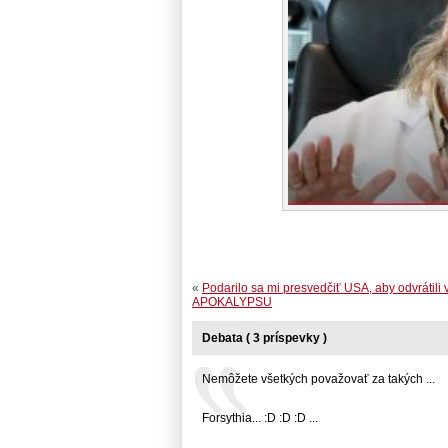
«
Podarilo sa mi presvedčiť USA, aby odvrátili 
APOKALYPSU
Debata ( 3 príspevky )
Nemôžete všetkých považovať za takých ...
Forsythia... :D :D :D ...