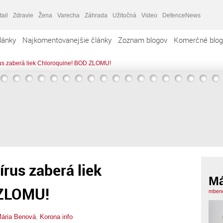
tail
Zdravie
Žena
Varecha
Záhrada
Užitočná
Video
DefenceNews
lánky
Najkomentovanejšie články
Zoznam blogov
Komerčné blog
us zaberá liek Chloroquine! BOD ZLOMU!
rus zaberá liek
Má
 ZLOMU!
mbeno
ária Benová
,
Korona info