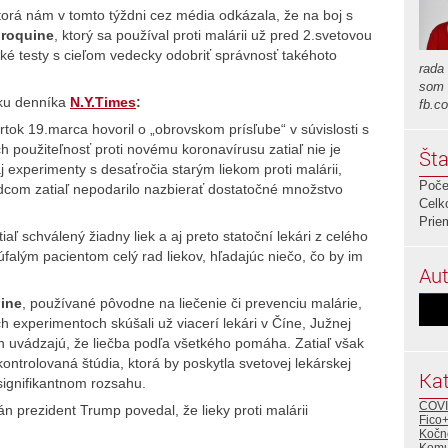
ktorá nám v tomto týždni cez média odkázala, že na boj s
roquine
, ktorý sa používal proti malárii už pred 2.svetovou
nické testy s cieľom vedecky odobriť správnosť takéhoto
rada
som 
nku denníka
N.Y.Times
:
fb.c
tok 19.marca hovoril o „obrovskom prísľube“ v súvislosti s
ich použiteľnosť proti novému koronavírusu zatiaľ nie je
Šta
experimenty s desaťročia starým liekom proti malárii,
Poče
edcom zatiaľ nepodarilo nazbierať dostatočné množstvo
Celk
Prie
ľ schválený žiadny liek a aj preto statoční lekári z celého
falým pacientom celý rad liekov, hľadajúc niečo, čo by im
Aut
ine
, používané pôvodne na liečenie či prevenciu malárie,
ch experimentoch skúšali už viacerí lekári v Číne, Južnej
ch uvádzajú, že liečba podľa všetkého pomáha. Zatiaľ však
ontrolovaná štúdia, ktorá by poskytla svetovej lekárskej
Kat
 signifikantnom rozsahu.
COVI
n prezident Trump povedal, že lieky proti malárii
Fico
Kočn