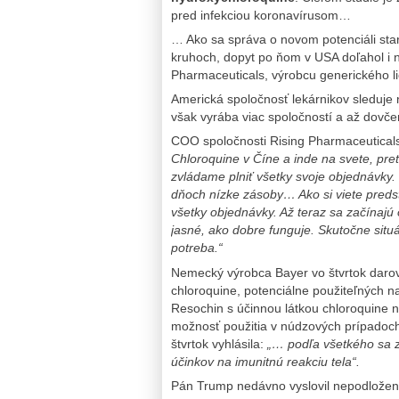
pred infekciou koronavírusom…
… Ako sa správa o novom potenciáli star
kruhoch, dopyt po ňom v USA doľahol i n
Pharmaceuticals, výrobcu generického l
Americká spoločnosť lekárnikov sleduje
však vyrába viac spoločností a až dovčer
COO spoločnosti Rising Pharmaceuticals
Chloroquine v Číne a inde na svete, pret
zvládame plniť všetky svoje objednávky. 
dňoch nízke zásoby… Ako si viete preds
všetky objednávky. Až teraz sa začínajú o
jasné, ako dobre funguje. Skutočne sit
potreba.“
Nemecký výrobca Bayer vo štvrtok darova
chloroquine, potenciálne použiteľných n
Resochin s účinnou látkou chloroquine 
možnosť použitia v núdzových prípadoch
štvrtok vyhlásila:
„… podľa všetkého sa z
účinkov na imunitnú reakciu tela“.
Pán Trump nedávno vyslovil nepodložen