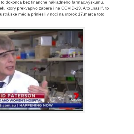
sy a to dokonca bez finančne nákladného farmac.výskumu.
iek, ktorý prekvapivo zaberá i na COVID-19. A to „našli“, to
ustrálske média priniesli v noci na utorok 17.marca toto