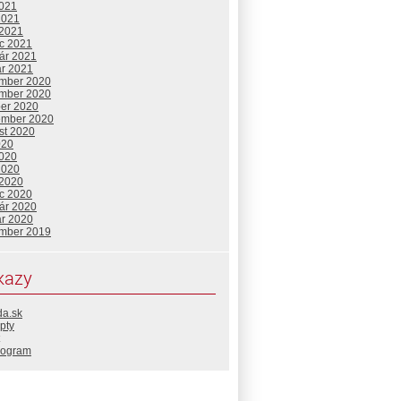
2021
2021
 2021
c 2021
uár 2021
ár 2021
mber 2020
mber 2020
ber 2020
ember 2020
st 2020
020
2020
2020
 2020
c 2020
uár 2020
ár 2020
mber 2019
kazy
da.sk
pty
rogram