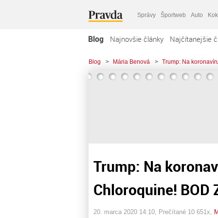
Správy
Športweb
Auto
Kok
Blog
Najnovšie články
Najčítanejšie č
Blog
>
Mária Benová
>
Trump: Na koronavír
Trump: Na koronaví
Chloroquine! BOD
20. marca 2020 14:10
, Prečítané 10 651x,
M