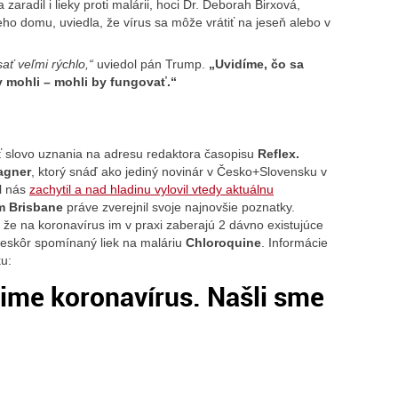
 zaradil i lieky proti malárii, hoci Dr. Deborah Birxová,
eho domu, uviedla, že vírus sa môže vrátiť na jeseň alebo v
ať veľmi rýchlo,“
uviedol pán Trump.
„Uvidíme, čo sa
by mohli – mohli by fungovať.“
ť slovo uznania na adresu redaktora časopisu
Reflex.
Vagner
, ktorý snáď ako jediný novinár v Česko+Slovensku v
l nás
zachytil a nad hladinu vylovil vtedy aktuálnu
m Brisbane
práve zverejnil svoje najnovšie poznatky.
 že na koronavírus im v praxi zaberajú 2 dávno existujúce
neskôr spomínaný liek na maláriu
Chloroquine
. Informácie
ku:
ečime koronavírus. Našli sme