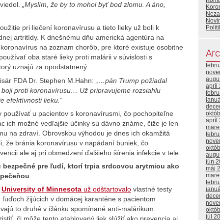
Komu
viedol.
„Myslím, že by to mohol byť bod zlomu. A áno,
Koron
Neza
Novin
užitie pri liečení koronavírusu a tieto lieky už boli k
Polit
oidnej artritídy. K dnešnému dňu americká agentúra na
a koronavírus na zoznam chorôb, pre ktoré existuje osobitne
Arc
užívať oba staré lieky proti malárii v súvislosti s
febr
ktorý uznajú za opodstatnený.
nove
augu
omisár FDA Dr. Stephen M.Hahn:
„…pán Trump požiadal
apríl
boji proti koronavírusu… Už pripravujeme rozsiahlu
febr
 efektívnosti lieku.“
janu
dece
y používať u pacientov s koronavírusmi, čo pochopiteľne
októ
apríl
 ich možné vedľajšie účinky sú dávno známe, čiže je len
mare
mu na zdraví. Obrovskou výhodou je dnes ich okamžitá
febr
nove
i, že bránia koronavírusu v napádaní buniek, čo
októ
ncii ale aj pri obmedzení ďalšieho šírenia infekcie v tele.
augu
jún 
ú bezpečné pre ľudí, ktorí trpia srdcovou arytmiou ako
máj 
i pečeňou
.
mare
febr
a
University of Minnesota
už odštartovalo
vlastné testy
janu
dece
h ľuďoch žijúcich v domácej karanténe s pacientom
nove
vajú to druhé v článku spomínané anti-malárikum:
októ
júl 2
zistiť, či môže tento etablovaný liek slúžiť ako prevencia aj