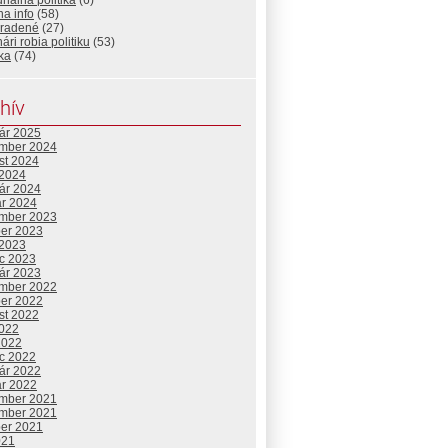
nálna politika
(6)
a info
(58)
radené
(27)
ári robia politiku
(53)
ika
(74)
hív
uár 2025
mber 2024
st 2024
 2024
uár 2024
ár 2024
mber 2023
ber 2023
 2023
c 2023
uár 2023
mber 2022
ber 2022
st 2022
2022
2022
c 2022
uár 2022
ár 2022
mber 2021
mber 2021
ber 2021
021