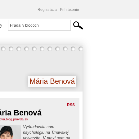
Registrácia
Prihlásenie
y
Mária Benová
RSS
ria Benová
va.blog.pravda.sk
Vyštudovala som
psychológiu na Trnavskej
univerzite. V praxi som sa