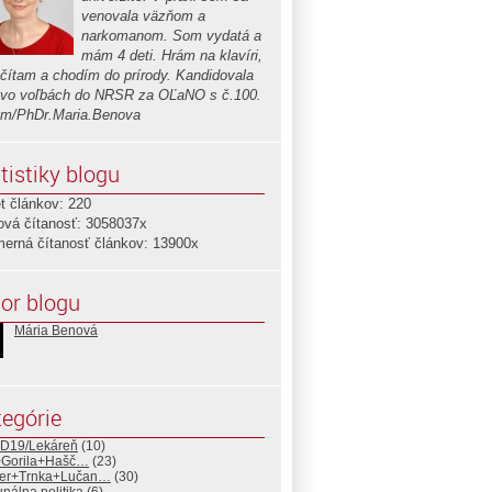
venovala väzňom a
narkomanom. Som vydatá a
mám 4 deti. Hrám na klavíri,
 čítam a chodím do prírody. Kandidovala
vo voľbách do NRSR za OĽaNO s č.100.
om/PhDr.Maria.Benova
tistiky blogu
t článkov: 220
ová čítanosť: 3058037x
merná čítanosť článkov: 13900x
or blogu
Mária Benová
egórie
D19/Lekáreň
(10)
+Gorila+Hašč…
(23)
er+Trnka+Lučan…
(30)