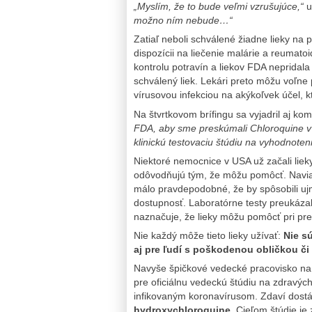
„Myslím, že to bude veľmi vzrušujúce,“
u
možno ním nebude…“
Zatiaľ neboli schválené žiadne lieky na po
dispozícii na liečenie malárie a reumat
kontrolu potravín a liekov FDA nepridal
schválený liek. Lekári preto môžu voľne po
vírusovou infekciou na akýkoľvek účel, 
Na štvrtkovom brífingu sa vyjadril aj k
FDA, aby sme preskúmali Chloroquine v 
klinickú testovaciu štúdiu na vyhodnotenie
Niektoré nemocnice v USA už začali liek
odôvodňujú tým, že môžu pomôcť. Naviac
málo pravdepodobné, že by spôsobili uj
dostupnosť. Laboratórne testy preukázal
naznačuje, že lieky môžu pomôcť pri preve
Nie každý môže tieto lieky užívať:
Nie s
aj pre ľudí s poškodenou obličkou č
Navyše špičkové vedecké pracovisko n
pre oficiálnu vedeckú štúdiu na zdravýc
infikovaným koronavírusom. Zdaví dostá
hydroxychloroquine
. Cieľom štúdie je 