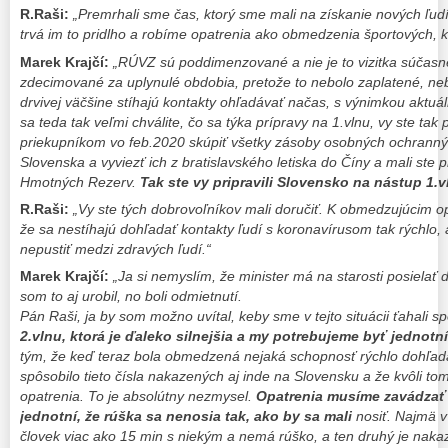
R.Raši:
„Premrhali sme čas, ktorý sme mali na získanie nových ľudí.
trvá im to pridlho a robíme opatrenia ako obmedzenia športových, k
Marek Krajčí:
„RÚVZ sú poddimenzované a nie je to vizitka súčasnej
zdecimované za uplynulé obdobia, pretože to nebolo zaplatené, neb
drvivej väčšine stíhajú kontakty ohľadávať načas, s výnimkou aktuá
sa teda tak veľmi chválite, čo sa týka prípravy na 1.vlnu, vy ste tak pri
priekupníkom vo feb.2020 skúpiť všetky zásoby osobných ochrann
Slovenska a vyviezť ich z bratislavského letiska do Číny a mali ste
Hmotných Rezerv.
Tak ste vy pripravili Slovensko na nástup 1.v
R.Raši:
„Vy ste tých dobrovoľníkov mali doručiť. K obmedzujúcim op
že sa nestíhajú dohľadať kontakty ľudí s koronavírusom tak rýchlo, 
nepustiť medzi zdravých ľudí.“
Marek Krajčí:
„Ja si nemyslím, že minister má na starosti posielať
som to aj urobil, no boli odmietnutí.
Pán Raši, ja by som možno uvítal, keby sme v tejto situácii ťahali s
2.vlnu, ktorá je ďaleko silnejšia a my potrebujeme byť jednotní
tým, že keď teraz bola obmedzená nejaká schopnosť rýchlo dohľadať
spôsobilo tieto čísla nakazených aj inde na Slovensku a že kvôli t
opatrenia. To je absolútny nezmysel.
Opatrenia musíme zavádzať k
jednotní, že rúška sa nenosia tak, ako by sa mali
nosiť. Najmä v
človek viac ako 15 min s niekým a nemá rúško, a ten druhý je nakaz