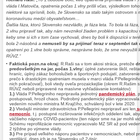
vláda I.Matoviča, opatrenia počas 1.vlny prišli včas, výsledkom toho
niektoré sa sprísnili, bolo, že Slovensko sa stalo takým ostrovom 
koronavírusu medzi obyvateľstvom…
Ďalšia fáza, ktorú Slovensko nezvládlo, je fáza leta. To bola tá fáz
2.vlnu pripraviť tak, aby nám nevznikol žiaden problém s kapacitou
keby sme si ich v tom čase vychovali, dnes by boli k dispozícii v te
bola 2-násobná a
nemuseli by sa prijímať teraz v septembri tak 
opatrení po 1.vlne bolo správne, nesprávne bolo, že sme nevyužili l
RÚVZ.“
Faktická pozn.na okraj:
R.Raši sa v tom akosi stráca, pretože
dr
predovšetkým na jar, počas 1.vlny:
úplné zatvorenie škôl, rešta
hraníc, úplný zákaz bohoslužieb a športových podujatí, zatvoreni
prečo k drastickým opatreniam musela v marci vláda P.Pellegriniho 
nich pokračovať), boli vtedy oveľa prozaickejšie (okrem R.Rašim 
RÚVZ neboli pripravené na masívne vyhľadávanie kontaktov):
1.)
Vláda P.Pellegriniho nepripravila jednotný
pandemický plán
, 
postupovali, hrozil chaos. Podrobný pandemický plán vypracoval
vedením nového ministra M.Krajčího, schválený bol v lete 2020.
2.)
Vtedajší minister zdravotníctva P.Pellegrini nepripravil ani len
s
nemocníc
, t.j. postupné rozširovanie infekčných oddelení tak, aby
väčšieho náporu COVID-pacientov (ten nápor sme na jar mohli vid
Schému reprofilizácie nemocníc vypracovalo MZ SR až pod veden
2 týždne po výmene vlády.
3.)
Pre prípad veľkého náporu pacientov v nemocniciach, nebol pr
ventilácií, dnes ich je na Slovensku už 2-tisíc.