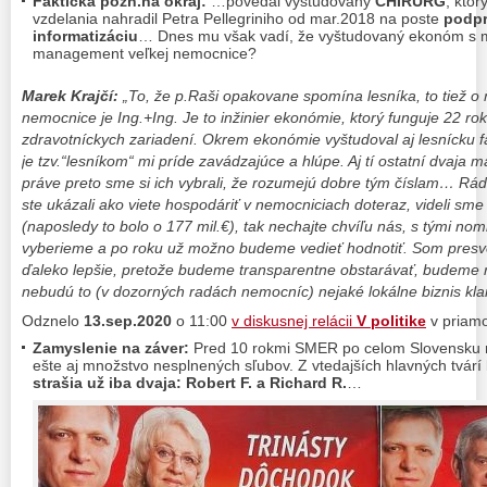
Faktická pozn.na okraj:
…povedal vyštudovaný
CHIRURG
, kto
vzdelania nahradil Petra Pellegriniho od mar.2018 na poste
podpr
informatizáciu
… Dnes mu však vadí, že vyštudovaný ekonóm s m
management veľkej nemocnice?
Marek Krajčí:
„To, že p.Raši opakovane spomína lesníka, to tiež o 
nemocnice je Ing.+Ing. Je to inžinier ekonómie, ktorý funguje 22 r
zdravotníckych zariadení. Okrem ekonómie vyštudoval aj lesnícku f
je tzv.“lesníkom“ mi príde zavádzajúce a hlúpe. Aj tí ostatní dvaja
práve preto sme si ich vybrali, že rozumejú dobre tým číslam… Rá
ste ukázali ako viete hospodáriť v nemocniciach doteraz, videli sme 
(naposledy to bolo o 177 mil.€), tak nechajte chvíľu nás, s tými nom
vyberieme a po roku už možno budeme vedieť hodnotiť. Som presve
ďaleko lepšie, pretože budeme transparentne obstarávať, budeme ro
nebudú to (v dozorných radách nemocníc) nejaké lokálne biznis klan
Odznelo
13.sep.2020
o 11:00
v diskusnej relácii
V politike
v priamo
Zamyslenie na záver:
Pred 10 rokmi SMER po celom Slovensku
ešte aj množstvo nesplnených sľubov. Z vtedajších hlavných tvá
strašia už iba dvaja: Robert F. a Richard R.
…