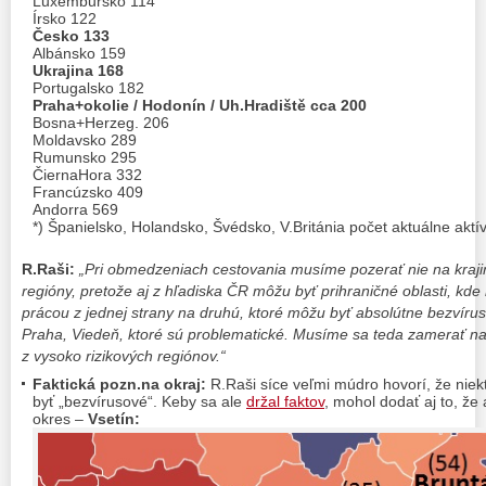
Luxembursko 114
Írsko 122
Česko 133
Albánsko 159
Ukrajina 168
Portugalsko 182
Praha+okolie / Hodonín / Uh.Hradiště cca 200
Bosna+Herzeg. 206
Moldavsko 289
Rumunsko 295
ČiernaHora 332
Francúzsko 409
Andorra 569
*) Španielsko, Holandsko, Švédsko, V.Británia počet aktuálne akt
R.Raši:
„Pri obmedzeniach cestovania musíme pozerať nie na krajin
regióny, pretože aj z hľadiska ČR môžu byť prihraničné oblasti, kd
prácou z jednej strany na druhú, ktoré môžu byť absolútne bezvír
Praha, Viedeň, ktoré sú problematické. Musíme sa teda zamerať na
z vysoko rizikových regiónov.“
Faktická pozn.na okraj:
R.Raši síce veľmi múdro hovorí, že niek
byť „bezvírusové“. Keby sa ale
držal faktov
, mohol dodať aj to, že 
okres –
Vsetín: