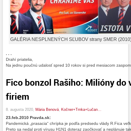
GALÉRIA NESPLNENÝCH SĽUBOV strany SMER (2010
. . .
Drahí priatelia,
Na jednu poučnú udalosť spred 10 rokov si pred mesiacom zaspomín
Fico bonzol Rašiho: Milióny do 
firiem
8. augusta 2020,
Mária Benová
,
Kočner+Trnka+Lučan…
23.feb.2010 Pravda.sk:
Pandemická „prasacia“ chrípka je podľa predsedu vlády R.Fica veľk
Preto sa nedal proti vírusu H1N1 doteraz zaočkovať a neplánuje tak