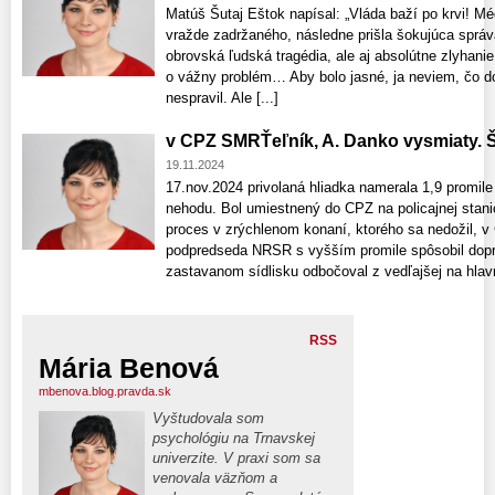
Matúš Šutaj Eštok napísal: „Vláda baží po krvi! M
vražde zadržaného, následne prišla šokujúca správa
obrovská ľudská tragédia, ale aj absolútne zlyhani
o vážny problém… Aby bolo jasné, ja neviem, čo do
nespravil. Ale [...]
v CPZ SMRŤeľník, A. Danko vysmiaty. 
19.11.2024
17.nov.2024 privolaná hliadka namerala 1,9 promile
nehodu. Bol umiestnený do CPZ na policajnej stani
proces v zrýchlenom konaní, ktorého sa nedožil, 
podpredseda NRSR s vyšším promile spôsobil dopr
zastavanom sídlisku odbočoval z vedľajšej na hlavnú
RSS
Mária Benová
mbenova.blog.pravda.sk
Vyštudovala som
psychológiu na Trnavskej
univerzite. V praxi som sa
venovala väzňom a