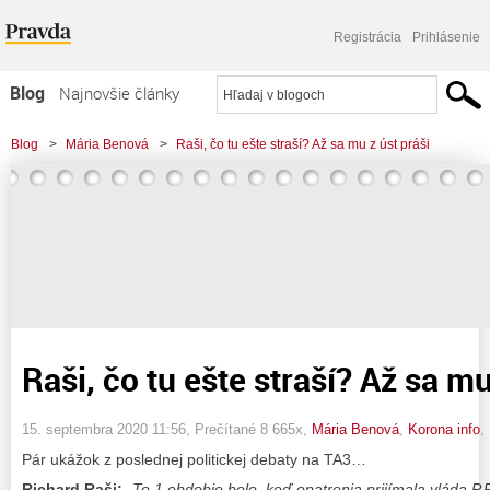
Registrácia
Prihlásenie
Blog
Najnovšie články
Najčítanejšie články
Blog
>
Mária Benová
>
Raši, čo tu ešte straší? Až sa mu z úst práši
Najkomentovanejšie články
Zoznam blogov
Komerčné blogy
Raši, čo tu ešte straší? Až sa mu
15. septembra 2020 11:56
, Prečítané 8 665x,
Mária Benová
,
Korona info
,
Pár ukážok z poslednej politickej debaty na TA3…
Richard Raši:
„To 1.obdobie bolo, keď opatrenia prijímala vláda P.P