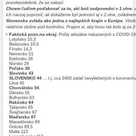
pravdepodobné, že sa nakazí.
Chcem ľuďom poďakovať za to, akí boli zodpovední v 1.vlne
, 
ich naozaj poprosiť, ak dokážeme byť jednotní aj v 2.vlne, zvládne
Slovensko zvláda ako jedna z najlepších krajín v Európe
. Všet
relatívne slušne pod kontrolou. Prajem si, aby tomu tak bolo aj za 2
Faktická pozn.na okraj:
Počty aktuálne nakazených s COVID-19 (
Lotyšsko 10,3
Bielorusko 10,5
Fínsko 14,3
Nemecko 21
Estónsko 28
Nórsko 29
Poľsko 30
Slovinko 43
SLOVENSKO 44
… t.j. cca 2400 zatiaľ nevyliečených s koronaví
Litva 45
Chorvátsko 54
Dánsko 55
Bulharsko 63
Rakúsko 64
Taliansko 65
Švajčiarsko 67
Maďarsko 87
Macedónsko 89
Grécko 89,5
Malta 113