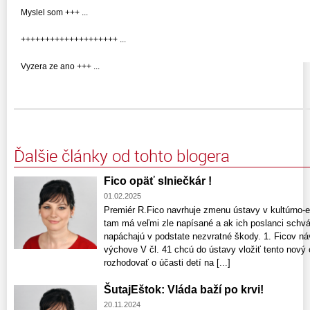
Myslel som +++ ...
++++++++++++++++++++ ...
Vyzera ze ano +++ ...
Ďalšie články od tohto blogera
Fico opäť slniečkár !
01.02.2025
Premiér R.Fico navrhuje zmenu ústavy v kultúrno-e
tam má veľmi zle napísané a ak ich poslanci schvál
napáchajú v podstate nezvratné škody. 1. Ficov ná
výchove V čl. 41 chcú do ústavy vložiť tento nový 
rozhodovať o účasti detí na [...]
ŠutajEštok: Vláda baží po krvi!
20.11.2024