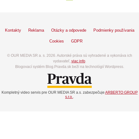
Kontakty
Reklama
Otázky a odpovede
Podmienky používania
Cookies
GDPR
© OUR MEDIA SR a. s. 2026. Autorské práva sú vyhradené a vykonáva ich
vydavateľ,
viac info
.
Blogovací systém Blog.Pravda.sk beží na technológií Wordpress.
Kompletný video servis pre OUR MEDIA SR a.s. zabezpečuje
ARBERTO GROUP
s.r.o.
.