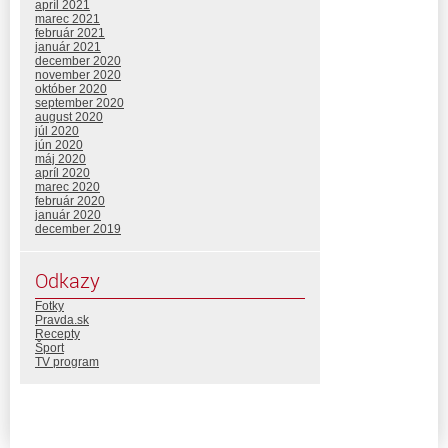
apríl 2021
marec 2021
február 2021
január 2021
december 2020
november 2020
október 2020
september 2020
august 2020
júl 2020
jún 2020
máj 2020
apríl 2020
marec 2020
február 2020
január 2020
december 2019
Odkazy
Fotky
Pravda.sk
Recepty
Šport
TV program