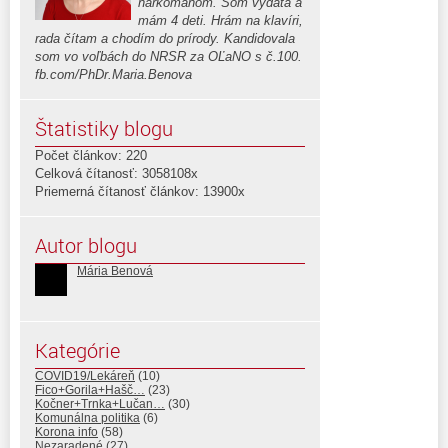
narkomanom. Som vydatá a
mám 4 deti. Hrám na klavíri,
rada čítam a chodím do prírody. Kandidovala
som vo voľbách do NRSR za OĽaNO s č.100.
fb.com/PhDr.Maria.Benova
Štatistiky blogu
Počet článkov: 220
Celková čítanosť: 3058108x
Priemerná čítanosť článkov: 13900x
Autor blogu
Mária Benová
Kategórie
COVID19/Lekáreň
(10)
Fico+Gorila+Hašč…
(23)
Kočner+Trnka+Lučan…
(30)
Komunálna politika
(6)
Korona info
(58)
Nezaradené
(27)