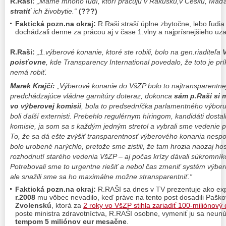
R.Raši:
„Máme mnoho ľudí, ktorí pracujú v Rakúsku,v Česku, Maď
stratiť
ich živobytie.“
(???)
Faktická pozn.na okraj:
R.Raši straší úplne zbytočne, lebo ľudia
dochádzali denne za prácou aj v čase 1.vlny a najprísnejšieho uz
R.Raši:
„1.výberové konanie, ktoré ste robili, bolo na gen.riaditeľa
poisťovne
, kde Transparency International povedalo, že toto je pr
nemá robiť.
Marek Krajčí:
„Výberové konanie do VšZP bolo to najtransparentne
predchádzajúce vládne garnitúry doteraz, dokonca
sám p.Raši si 
vo výberovej komisii
, bola to predsedníčka parlamentného výboru,
boli ďalší externisti. Prebehlo regulérnym híringom, kandidáti dosta
komisie, ja som sa s každým jedným stretol a vybrali sme vedenie p
To, že sa dá ešte zvýšiť transparentnosť výberového konania nesp
bolo urobené narýchlo, pretože sme zistili, že tam hrozia naozaj h
rozhodnutí starého vedenia VšZP – aj počas krízy dávali súkromní
Potrebovali sme to urgentne riešiť a nebol čas zmeniť systém výber
ale snažili sme sa ho maximálne možne stransparentniť.“
Faktická pozn.na okraj:
R.RAŠI sa dnes v TV prezentuje ako exp
r.2008
mu vôbec nevadilo, keď práve na tento post dosadili Pašk
Zvolenskú
, ktorá za
2 roky vo VšZP stihla zariadiť 100-miliónový 
poste ministra zdravotníctva, R.RAŠI osobne, vymeniť ju sa neunú
tempom 5 miliónov eur mesačne
.