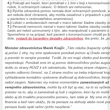
4.)
Policajti ani hasiči, ktorí pomáhali v 1.línii v boji s koronavír
rúšok, či ochranných rukavíc. O štítoch ani nehovoriac.
5.)
Rýchla zdravotná pomoc nemala dosť ochranných pomôcok, väč
ani nebola dosť chránená, aby mohla zasiahnuť v prípadoch s po
u pacientov s cestovateľskou anamnézou).
6.)
Lekári v ambulanciách nemali v marci takmer žiadne zásoby 
7.)
Personál nemocníc nemal v marci takmer žiadne zásoby oso
často ani nebol uzrorumený s tým, ako manipulovať s pacientmi s
Spomeňme si na prípad, keď pacient s koronavírusom chodil po br
dole,
vystavil do karantény desiatky zdravotníkov
, iba preto, že
„p
Minister zdravotníctva Marek Krajči:
„Táto otázka (kapacity vyhľa
aj počas 1.vlny, my sme opakovane ponúkali pomoc aj Úradu verejn
p.premiér to verejne povedal. Tvrdili, že oni majú všetko pod kontr
nepotrebujú. Ponúkali sme im aj pomoc dobrovoľníkov počas augus
došlo zo strany RÚVZ k ich odmietnutiu. Na jednej strane chápem, 
vysoko odbornú činnosť, na 2.strane možno sa treba inšpirovať kraji
vyhľadávanie kontaktov vyslovene draftovali aj dobrovoľníkov, ktorý
nebol záujem. Nakoniec my máme momentálne
zamestnaných až 2
verejného zdravotníctva
, mohlo by ich byť aj viac, na to sú vyčle
priestor na to, aby si zamestnali aj ľudí z regiónov, ktorí by im moh
alebo aj do trvalého pracovného pomeru, tam stále je. My sme im d
financie a keď nám ukážu, že tie peniaze na dohody alebo nové pra
peniaze budú opäť veľmi rýchlo navýšené.“