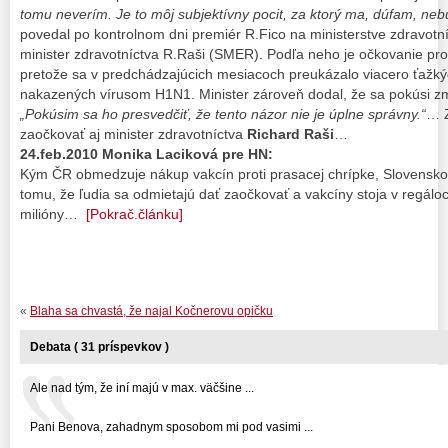
tomu neverím. Je to môj subjektívny pocit, za ktorý ma, dúfam, nebud
povedal po kontrolnom dni premiér R.Fico na ministerstve zdravotn
minister zdravotníctva R.Raši (SMER). Podľa neho je očkovanie prot
pretože sa v predchádzajúcich mesiacoch preukázalo viacero ťažký
nakazených vírusom H1N1. Minister zároveň dodal, že sa pokúsi zm
„Pokúsim sa ho presvedčiť, že tento názor nie je úplne správny.“
… Z
zaočkovať aj minister zdravotníctva
Richard Raši
…
24.feb.2010 Monika Laciková
pre HN:
Kým ČR obmedzuje nákup vakcín proti prasacej chrípke, Slovensko
tomu, že ľudia sa odmietajú dať zaočkovať a vakcíny stoja v regáloc
milióny…
[Pokrač.článku]
«
Blaha sa chvastá, že najal Kočnerovu opičku
Debata ( 31 príspevkov )
Ale nad tým, že iní majú v max. väčšine ...
Pani Benova, zahadnym sposobom mi pod vasimi ...