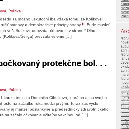
Komu
Koron
Neza
nová
,
Politika
Novin
Polit
dsedu sa možno uskutoční iba vďaka tomu, že Kolíkovej
orušiť stanovy a demokratické princípy strany
Bude musieť
Arc
ená voči Sulíkovi, odovzdať šéfovanie v strane? Dlho
 (Kolíková/Šeliga) prevzalo velenie […]
febr
nove
augu
apríl
febr
janu
aočkovaný protekčne bol. . .
dece
októ
apríl
mare
febr
nove
októ
nová
,
Politika
augu
jún 
 1.kauzu tenistka Dominika Cibulková, ktorá sa aj so svojím
máj 
mare
ešte na začiatku roka medzi prvými. Teraz zas vyšlo
febr
ovaný aj manžel poslankyne a predsedníčky zdravotníckeho
janu
ra sa začalo očkovanie učiteľov vakcínou od […]
dece
nove
októ
júl 2