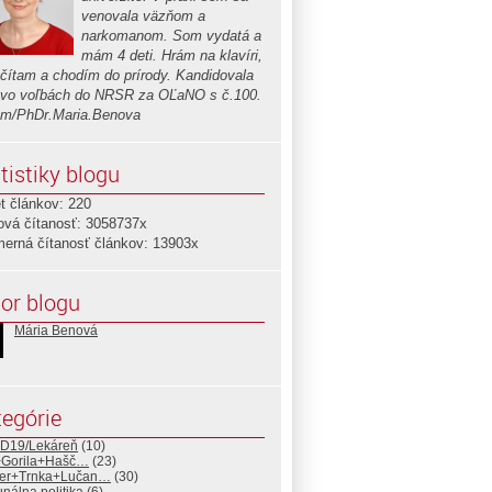
venovala väzňom a
narkomanom. Som vydatá a
mám 4 deti. Hrám na klavíri,
 čítam a chodím do prírody. Kandidovala
vo voľbách do NRSR za OĽaNO s č.100.
om/PhDr.Maria.Benova
tistiky blogu
t článkov: 220
ová čítanosť: 3058737x
merná čítanosť článkov: 13903x
or blogu
Mária Benová
egórie
D19/Lekáreň
(10)
+Gorila+Hašč…
(23)
er+Trnka+Lučan…
(30)