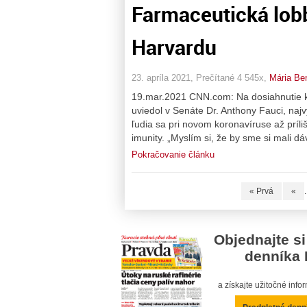
Farmaceutická lob
Harvardu
23. apríla 2021, Prečítané 4 545x,
Mária Be
19.mar.2021 CNN.com: Na dosiahnutie ko
uviedol v Senáte Dr. Anthony Fauci, naj
ľudia sa pri novom koronavíruse až príliš
imunity. „Myslím si, že by sme si mali d
Pokračovanie článku
« Prvá
«
.
Objednajte si
denníka 
a získajte užitočné inf