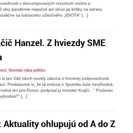
dpovednosti v skorumpovaných rezortoch vnútra a
vlny pandémie nepočuli ani slovo jej kritiky na adresu
 koalične sa tváriaceho užitočného „IDIOTA“ […]
čič Hanzel. Z hviezdy SME
a
nová
,
Novinári robia politiku
 si ten Váš návrh novely zákona o hmotnej zodpovednosti
cii. Predstavme si, že tá zmluva o Sputniku bola nevýhodná,
ýhodná len pre Rusov, podpísal ju minister Krajčí…“ Poslanec
nevýhodná?“ […]
 Aktuality ohlupujú od A do Z