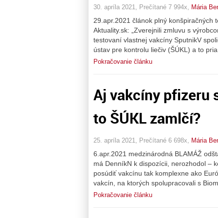
30. apríla 2021, Prečítané 7 994x,
Mária Be
29.apr.2021 článok plný konšpiračných te
Aktuality.sk: „Zverejnili zmluvu s výrob
testovaní vlastnej vakcíny SputnikV spo
ústav pre kontrolu liečiv (ŠÚKL) a to pr
Pokračovanie článku
Aj vakcíny pfizeru 
to ŠÚKL zamlčí?
25. apríla 2021, Prečítané 6 698x,
Mária Be
6.apr.2021 medzinárodná BLAMÁŽ odšta
má DenníkN k dispozícii, nerozhodol – 
posúdiť vakcínu tak komplexne ako Euró
vakcín, na ktorých spolupracovali s Bio
Pokračovanie článku