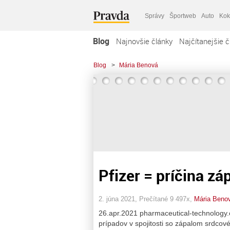
Správy
Športweb
Auto
Kok
Blog
Najnovšie články
Najčítanejšie č
Blog
>
Mária Benová
Pfizer = príčina zá
2. júna 2021, Prečítané 9 497x,
Mária Beno
26.apr.2021 pharmaceutical-technology.c
prípadov v spojitosti so zápalom srdco