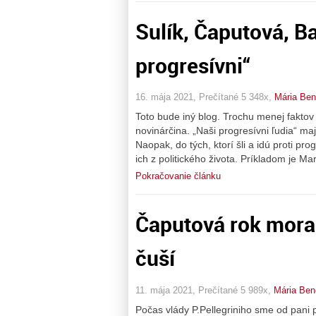
Sulík, Čaputová, Ba
progresívni“
16. mája 2021, Prečítané 5 348x,
Mária Be
Toto bude iný blog. Trochu menej faktov
novinárčina. „Naši progresívni ľudia“ ma
Naopak, do tých, ktorí šli a idú proti 
ich z politického života. Príkladom je Ma
Pokračovanie článku
Čaputová rok morali
čuší
11. mája 2021, Prečítané 5 989x,
Mária Ben
Počas vlády P.Pellegriniho sme od pani p