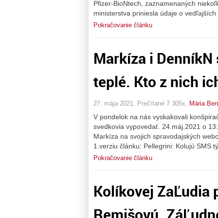
Pfizer-BioNtech, zaznamenaných niekoľ
ministerstva priniesla údaje o vedľajšíc
Pokračovanie článku
Markíza i DenníkN 
teplé. Kto z nich i
27. mája 2021, Prečítané 7 305x,
Mária Be
V pondelok na nás vyskakovali konšpira
svedkovia vypovedať. 24.máj.2021 o 13:2
Markíza na svojich spravodajských weboc
1.verziu článku: Pellegrini: Kolujú SMS 
Pokračovanie článku
Kolíkovej ZaĽudia 
Remišovú. ZáĽudn