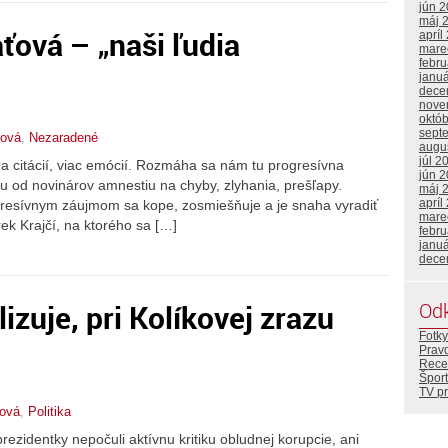
jún 
máj 
ťová – „naši ľudia
apríl
mare
febr
janu
dece
nove
októ
sept
nová
,
Nezaradené
augu
júl 2
 a citácií, viac emócií. Rozmáha sa nám tu progresívna
jún 
ju od novinárov amnestiu na chyby, zlyhania, prešľapy.
máj 
apríl
progresívnym záujmom sa kope, zosmiešňuje a je snaha vyradiť
mare
rek Krajčí, na ktorého sa […]
febr
janu
dece
Od
zuje, pri Kolíkovej zrazu
Fotky
Prav
Rece
Šport
TV p
ová
,
Politika
rezidentky nepočuli aktívnu kritiku obludnej korupcie, ani