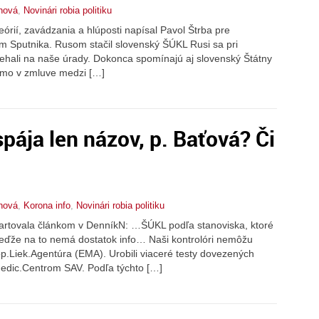
nová
,
Novinári robia politiku
órií, zavádzania a hlúposti napísal Pavol Štrba pre
com Sputnika. Rusom stačil slovenský ŠÚKL Rusi sa pri
liehali na naše úrady. Dokonca spomínajú aj slovenský Štátny
iamo v zmluve medzi […]
spája len názov, p. Baťová? Či
nová
,
Korona info
,
Novinári robia politiku
rtovala článkom v DenníkN: …ŠÚKL podľa stanoviska, ktoré
keďže na to nemá dostatok info… Naši kontrolóri nemôžu
p.Liek.Agentúra (EMA). Urobili viaceré testy dovezených
medic.Centrom SAV. Podľa týchto […]