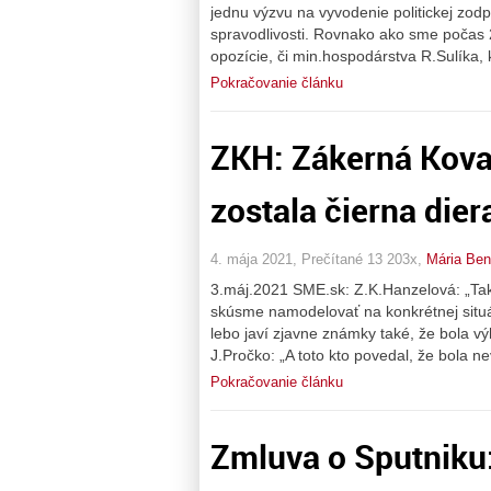
jednu výzvu na vyvodenie politickej zo
spravodlivosti. Rovnako ako sme počas 2.
opozície, či min.hospodárstva R.Sulíka,
Pokračovanie článku
ZKH: Zákerná Kova
zostala čierna dier
4. mája 2021, Prečítané 13 203x,
Mária Be
3.máj.2021 SME.sk: Z.K.Hanzelová: „Tak
skúsme namodelovať na konkrétnej situá
lebo javí zjavne známky také, že bola v
J.Pročko: „A toto kto povedal, že bola 
Pokračovanie článku
Zmluva o Sputniku: