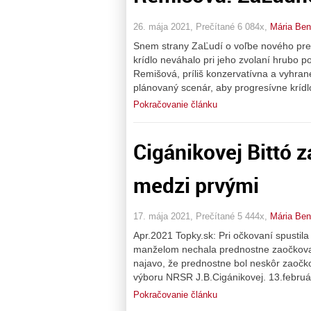
26. mája 2021, Prečítané 6 084x,
Mária Be
Snem strany ZaĽudí o voľbe nového pre
krídlo neváhalo pri jeho zvolaní hrubo p
Remišová, príliš konzervatívna a vyhran
plánovaný scenár, aby progresívne krídlo
Pokračovanie článku
Cigánikovej Bittó z
medzi prvými
17. mája 2021, Prečítané 5 444x,
Mária Be
Apr.2021 Topky.sk: Pri očkovaní spustila
manželom nechala prednostne zaočkovať 
najavo, že prednostne bol neskôr zaočk
výboru NRSR J.B.Cigánikovej. 13.februá
Pokračovanie článku