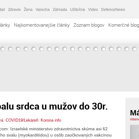
tail
Zdravie
Žena
Varecha
Záhrada
Užitočná
Video
DefenceNews
lánky
Najkomentovanejšie články
Zoznam blogov
Komerčné blog
palu srdca u mužov do 30r.
Má
mbeno
vá
,
COVID19/Lekáreň
,
Korona info
om: Izraelské ministerstvo zdravotníctva skúma asi 62
vého svalu (myokarditídou) u osôb zaočkovaných vakcínou