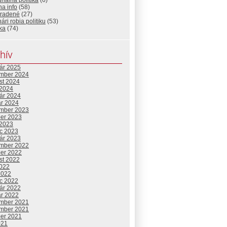
nálna politika
(6)
a info
(58)
radené
(27)
ári robia politiku
(53)
ika
(74)
hív
uár 2025
mber 2024
st 2024
 2024
uár 2024
ár 2024
mber 2023
ber 2023
 2023
c 2023
uár 2023
mber 2022
ber 2022
st 2022
2022
2022
c 2022
uár 2022
ár 2022
mber 2021
mber 2021
ber 2021
021