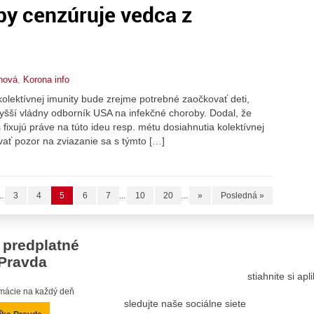
by cenzúruje vedca z
nová
,
Korona info
lektívnej imunity bude zrejme potrebné zaočkovať deti,
vyšší vládny odborník USA na infekčné choroby. Dodal, že
 fixujú práve na túto ideu resp. métu dosiahnutia kolektívnej
ávať pozor na zviazanie sa s týmto […]
..
3
4
5
6
7
...
10
20
...
»
Posledná »
 predplatné
Pravda
stiahnite si ap
ormácie na každý deň
sledujte naše sociálne siete