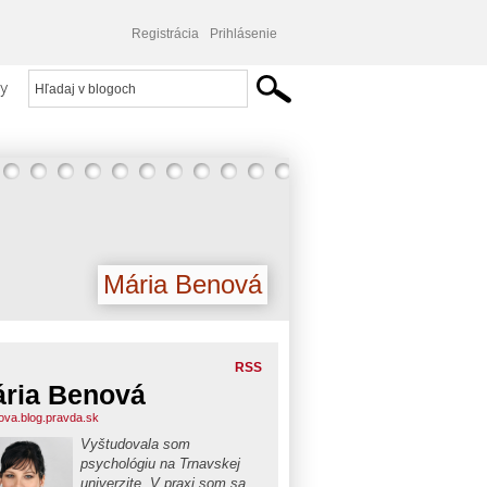
Registrácia
Prihlásenie
y
Mária Benová
RSS
ria Benová
va.blog.pravda.sk
Vyštudovala som
psychológiu na Trnavskej
univerzite. V praxi som sa