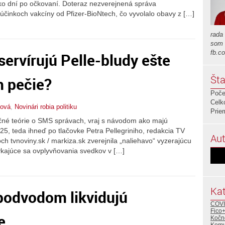
ko dní po očkovaní. Doteraz nezverejnená správa
h účinkoch vakcíny od Pfizer-BioNtech, čo vyvolalo obavy z […]
rada
som 
fb.c
servírujú Pelle-bludy ešte
Šta
ch pečie?
Poče
Celk
nová
,
Novinári robia politiku
Prie
čné teórie o SMS správach, vraj s návodom ako majú
5, teda ihneď po tlačovke Petra Pellegriniho, redakcia TV
Aut
h tvnoviny.sk / markiza.sk zverejnila „naliehavo“ vyzerajúcu
týkajúce sa ovplyvňovania svedkov v […]
Kat
podvodom likvidujú
COVI
Fico
e
Kočn