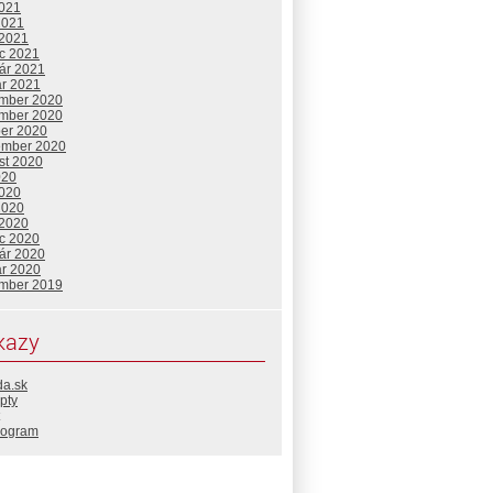
2021
2021
 2021
c 2021
uár 2021
ár 2021
mber 2020
mber 2020
ber 2020
ember 2020
st 2020
020
2020
2020
 2020
c 2020
uár 2020
ár 2020
mber 2019
kazy
da.sk
pty
rogram