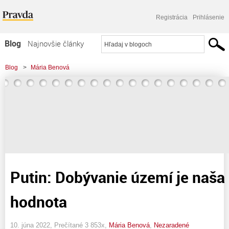
Registrácia
Prihlásenie
Blog
Najnovšie články
Najčítanejšie články
Blog
>
Mária Benová
Najkomentovanejšie články
Zoznam blogov
Komerčné blogy
Putin: Dobývanie území je naša
hodnota
10. júna 2022, Prečítané 3 853x,
Mária Benová
,
Nezaradené