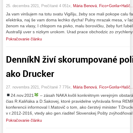
25. decembra 2021, Prečítané 4 051x,
Mária Benová
,
Fico+Gorila+Hašč..
Ja vam vinšujem na totu svatu Vigiľiju, žeby sce mali pokope calu fam
eľektrika, naj še vam doma lechko dycha! Pulny mrazak mesa, v ľadn
ženom na vlasy, I chlopom na pivko, malu borovičku, žeby furt ľubel
Austraľiji uver s nizkym urokom. Urad prace obchodzic zo zrychle
Pokračovanie článku
DenníkN živí skorumpované poli
ako Drucker
27. novembra 2021, Prečítané 7 776x,
Mária Benová
,
Fico+Gorila+Hašč..
24.nov.2021
– zásah NAKA kvôli konkrétnym verejným obstaráv
čias R.Kaliňáka a D.Sakovej, ktoré pravidelne vyhrávala firma RE
konferencii informoval I.Matovič o tom, ako čerstvý minister T.Druc
v r.2012-2016, vtedy ako gen.riaditeľ Slovenskej Pošty zvýhodňoval
Pokračovanie článku