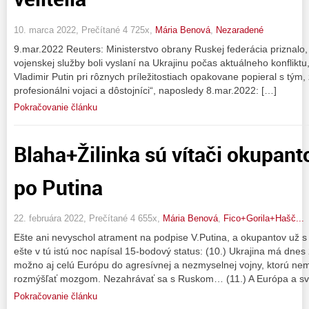
10. marca 2022, Prečítané 4 725x,
Mária Benová
,
Nezaradené
9.mar.2022 Reuters: Ministerstvo obrany Ruskej federácia priznalo, 
vojenskej služby boli vyslaní na Ukrajinu počas aktuálneho konflikt
Vladimir Putin pri rôznych príležitostiach opakovane popieral s tým, 
profesionálni vojaci a dôstojníci“, naposledy 8.mar.2022: […]
Pokračovanie článku
Blaha+Žilinka sú vítači okupant
po Putina
22. februára 2022, Prečítané 4 655x,
Mária Benová
,
Fico+Gorila+Hašč...
Ešte ani nevyschol atrament na podpise V.Putina, a okupantov už s 
ešte v tú istú noc napísal 15-bodový status: (10.) Ukrajina má dnes
možno aj celú Európu do agresívnej a nezmyselnej vojny, ktorú ne
rozmýšľať mozgom. Nezahrávať sa s Ruskom… (11.) A Európa a sv
Pokračovanie článku