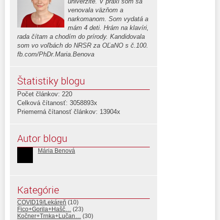
univerzite. V praxi som sa
venovala väzňom a
narkomanom. Som vydatá a
mám 4 deti. Hrám na klavíri,
rada čítam a chodím do prírody. Kandidovala
som vo voľbách do NRSR za OĽaNO s č.100.
fb.com/PhDr.Maria.Benova
Štatistiky blogu
Počet článkov: 220
Celková čítanosť: 3058893x
Priemerná čítanosť článkov: 13904x
Autor blogu
Mária Benová
Kategórie
COVID19/Lekáreň
(10)
Fico+Gorila+Hašč…
(23)
Kočner+Trnka+Lučan…
(30)