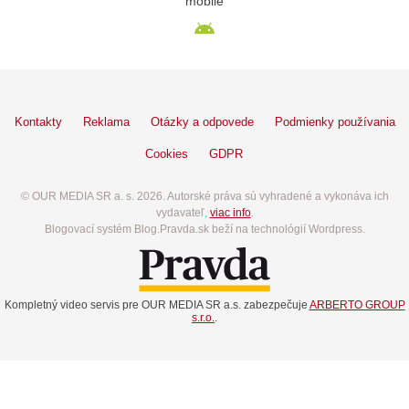
mobile
Kontakty
Reklama
Otázky a odpovede
Podmienky používania
Cookies
GDPR
© OUR MEDIA SR a. s. 2026. Autorské práva sú vyhradené a vykonáva ich
vydavateľ,
viac info
.
Blogovací systém Blog.Pravda.sk beží na technológií Wordpress.
Kompletný video servis pre OUR MEDIA SR a.s. zabezpečuje
ARBERTO GROUP
s.r.o.
.