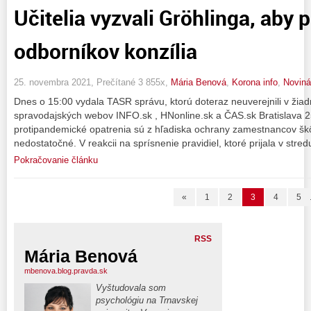
Učitelia vyzvali Gröhlinga, aby 
odborníkov konzília
25. novembra 2021, Prečítané 3 855x,
Mária Benová
,
Korona info
,
Novinár
Dnes o 15:00 vydala TASR správu, ktorú doteraz neuverejnili v ži
spravodajských webov INFO.sk , HNonline.sk a ČAS.sk Bratislava 
protipandemické opatrenia sú z hľadiska ochrany zamestnancov škôl
nedostatočné. V reakcii na sprísnenie pravidiel, ktoré prijala v stred
Pokračovanie článku
«
1
2
3
4
5
RSS
Mária Benová
mbenova.blog.pravda.sk
Vyštudovala som
psychológiu na Trnavskej