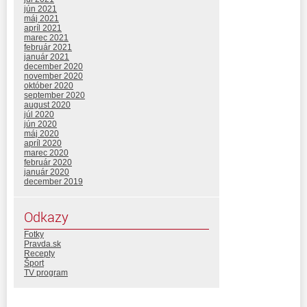
jún 2021
máj 2021
apríl 2021
marec 2021
február 2021
január 2021
december 2020
november 2020
október 2020
september 2020
august 2020
júl 2020
jún 2020
máj 2020
apríl 2020
marec 2020
február 2020
január 2020
december 2019
Odkazy
Fotky
Pravda.sk
Recepty
Šport
TV program