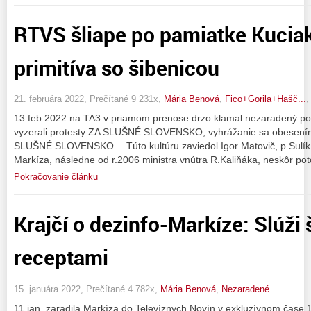
RTVS šliape po pamiatke Kucia
primitíva so šibenicou
21. februára 2022, Prečítané 9 231x,
Mária Benová
,
Fico+Gorila+Hašč...
13.feb.2022 na TA3 v priamom prenose drzo klamal nezaradený po
vyzerali protesty ZA SLUŠNÉ SLOVENSKO, vyhrážanie sa obesením
SLUŠNÉ SLOVENSKO… Túto kultúru zaviedol Igor Matovič, p.Sulík
Markíza, následne od r.2006 ministra vnútra R.Kaliňáka, neskôr p
Pokračovanie článku
Krajčí o dezinfo-Markíze: Slúži 
receptami
15. januára 2022, Prečítané 4 782x,
Mária Benová
,
Nezaradené
11.jan. zaradila Markíza do Televíznych Novín v exkluzívnom čase 1