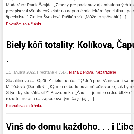
Moderátor Patrik Švajda: „Zmeny pre pacientov aj ambulantných lek
predpisoval všeobecný lekár na odporučenie lekára špecialistu, po
špecialista.“ Zlatica Švajdová Puškárová: „Môže to spôsobiť […]
Pokračovanie článku
Biely kôň totality: Kolíkova, Ča
.
13. januára 2022, Prečítané 4 351x,
Mária Benová
,
Nezaradené
Stotalitnieva sa. Opäť. A nielen u nás. Týždeň pred Vianocami sa p
M.Tódová (DenníkN): „Kým tu nebude povinné očkovanie, tak by moh
S tým by ste súhlasili?“ Prezidentka: „Áno! … je mi to srdcu blízke.“
rezorte, no ona sa zapodieva tým, čo je jej […]
Pokračovanie článku
Vinš do domu každoho. . . i Ľib