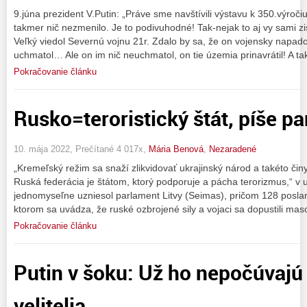
9.júna prezident V.Putin: „Práve sme navštívili výstavu k 350.výroč
takmer nič nezmenilo. Je to podivuhodné! Tak-nejak to aj vy sami zi
Veľký viedol Severnú vojnu 21r. Zdalo by sa, že on vojensky napado
uchmatol… Ale on im nič neuchmatol, on tie územia prinavrátil! A ta
Pokračovanie článku
Rusko=teroristický štát, píše p
10. mája 2022, Prečítané 4 017x,
Mária Benová
,
Nezaradené
„Kremeľský režim sa snaží zlikvidovať ukrajinský národ a takéto či
Ruská federácia je štátom, ktorý podporuje a pácha terorizmus,“ v
jednomyseľne uzniesol parlament Litvy (Seimas), pričom 128 posla
ktorom sa uvádza, že ruské ozbrojené sily a vojaci sa dopustili ma
Pokračovanie článku
Putin v šoku: Už ho nepočúvajú 
velitelia